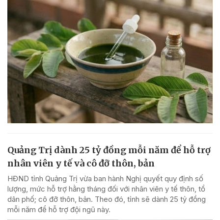
Quảng Trị dành 25 tỷ đồng mỗi năm để hỗ trợ
nhân viên y tế và cô đỡ thôn, bản
HĐND tỉnh Quảng Trị vừa ban hành Nghị quyết quy định số
lượng, mức hỗ trợ hằng tháng đối với nhân viên y tế thôn, tổ
dân phố; cô đỡ thôn, bản. Theo đó, tỉnh sẽ dành 25 tỷ đồng
mỗi năm để hỗ trợ đội ngũ này.