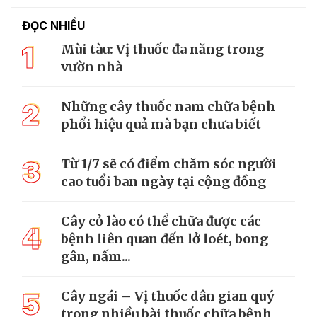
ĐỌC NHIỀU
1
Mùi tàu: Vị thuốc đa năng trong
vườn nhà
2
Những cây thuốc nam chữa bệnh
phổi hiệu quả mà bạn chưa biết
3
Từ 1/7 sẽ có điểm chăm sóc người
cao tuổi ban ngày tại cộng đồng
Cây cỏ lào có thể chữa được các
4
bệnh liên quan đến lở loét, bong
gân, nấm...
5
Cây ngái – Vị thuốc dân gian quý
trong nhiều bài thuốc chữa bệnh