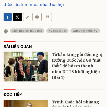
được ưu tiên mua nhà ở xã hội
Luật Báo chí (sửa đổi)
Kỳ họp thứ 9
Quốc hội khóa XV
BÀI LIÊN QUAN
Từ bản làng gửi đến nghị
trường Quốc hội: Gỡ "nút
thắt" để hỗ trợ thanh
niên DTTS khởi nghiệp
(Bài 1)
ĐỌC TIẾP
Trình Quốc hội phương