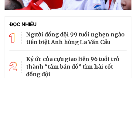
ĐỌC NHIỀU
1
Người đồng đội 99 tuổi nghẹn ngào
tiễn biệt Anh hùng La Văn Cầu
Ký ức của cựu giao liên 96 tuổi trở
2
thành “tấm bản đồ” tìm hài cốt
đồng đội
3
Từ căn lều giữa rừng, cha nghèo
nuôi 7 con gái thành cử nhân
Tổng Bí thư, Chủ tịch nước truy
4
tặng huân chương dũng cảm cho
chiến sĩ Kpă Thiêp