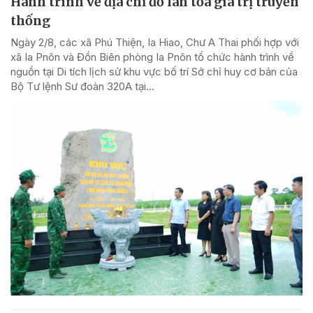
Hành trình về địa chỉ đỏ lan tỏa giá trị truyền
thống
Ngày 2/8, các xã Phú Thiện, Ia Hiao, Chư A Thai phối hợp với
xã Ia Pnôn và Đồn Biên phòng Ia Pnôn tổ chức hành trình về
nguồn tại Di tích lịch sử khu vực bố trí Sở chỉ huy cơ bản của
Bộ Tư lệnh Sư đoàn 320A tại...