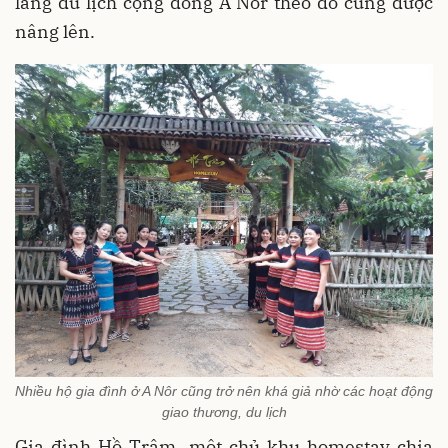
làng du lịch cộng đồng A Nôr theo đó cũng được
nâng lên.
Nhiều hộ gia đình ở A Nôr cũng trở nên khá giả nhờ các hoạt động
giao thương, du lịch
Gia đình Hồ Trâm, một chủ khu homestay chia