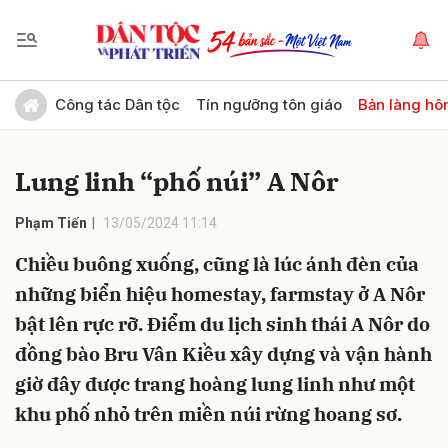
Gửi bình luận
Công tác Dân tộc
Tín ngưỡng tôn giáo
Bản làng hô
Lung linh “phố núi” A Nôr
Phạm Tiến
13/05/2024 11:14
Chiều buông xuống, cũng là lúc ánh đèn của
những biển hiệu homestay, farmstay ở A Nôr
Hủy
Gửi
bật lên rực rỡ. Điểm du lịch sinh thái A Nôr do
đồng bào Bru Vân Kiều xây dựng và vận hành
giờ đây được trang hoàng lung linh như một
khu phố nhỏ trên miền núi rừng hoang sơ.