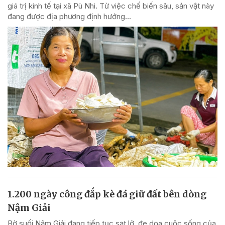
giá trị kinh tế tại xã Pù Nhi. Từ việc chế biến sâu, sản vật này
đang được địa phương định hướng...
1.200 ngày công đắp kè đá giữ đất bên dòng
Nậm Giải
Bờ suối Nậm Giải đang tiếp tục sạt lở, đe dọa cuộc sống của