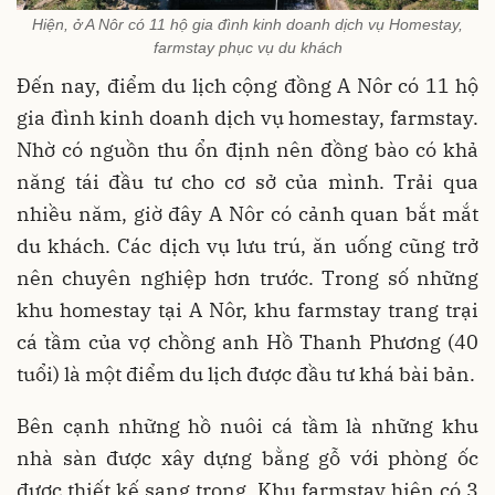
Hiện, ở A Nôr có 11 hộ gia đình kinh doanh dịch vụ Homestay,
farmstay phục vụ du khách
Đến nay, điểm du lịch cộng đồng A Nôr có 11 hộ
gia đình kinh doanh dịch vụ homestay, farmstay.
Nhờ có nguồn thu ổn định nên đồng bào có khả
năng tái đầu tư cho cơ sở của mình. Trải qua
nhiều năm, giờ đây A Nôr có cảnh quan bắt mắt
du khách. Các dịch vụ lưu trú, ăn uống cũng trở
nên chuyên nghiệp hơn trước. Trong số những
khu homestay tại A Nôr, khu farmstay trang trại
cá tầm của vợ chồng anh Hồ Thanh Phương (40
tuổi) là một điểm du lịch được đầu tư khá bài bản.
Bên cạnh những hồ nuôi cá tầm là những khu
nhà sàn được xây dựng bằng gỗ với phòng ốc
được thiết kế sang trọng. Khu farmstay hiện có 3