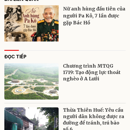
Nữ anh hùng đầu tiên của
người Pa Kô, 7 lần được
gặp Bác Hồ
ĐỌC TIẾP
Chương trình MTQG
1719: Tạo động lực thoát
nghèo ở A Lưới
Thừa Thiên Huế: Yêu cầu
người dân không được ra
đường để tránh, trú bão
số 6