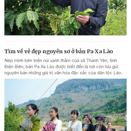
Tìm về vẻ đẹp nguyên sơ ở bản Pa Xa Lào
Nép mình bên triền núi xanh thẳm của xã Thanh Yên, tỉnh
Điện Biên, bản Pa Xa Lào được biết đến là nơi còn lưu giữ
nguyên bản những giá trị văn hóa đặc sắc của dân tộc Lào.