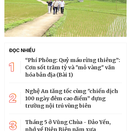
ĐỌC NHIỀU
“Phí Phông: Quỷ máu rừng thiêng”:
1
Cơn sốt trăm tỷ và "mỏ vàng" văn
hóa bản địa (Bài 1)
Nghệ An tăng tốc cùng "chiến dịch
2
100 ngày đêm cao điểm” dựng
trường nội trú vùng biên
3
Tháng 5 ở Vũng Chùa - Đảo Yến,
nhớ về Điện Biên năm xưa