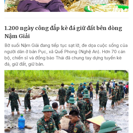
1.200 ngày công đắp kè đá giữ đất bên dòng
Nậm Giải
Bờ suối Nậm Giải đang tiếp tục sạt lở, đe dọa cuộc sống của
người dân ở bản Pục, xã Quế Phong (Nghệ An). Hơn 70 cán
bộ, chiến sĩ và đồng bào Thái đã chung tay dựng tuyến kè
đá, giữ đất, giữ bản.