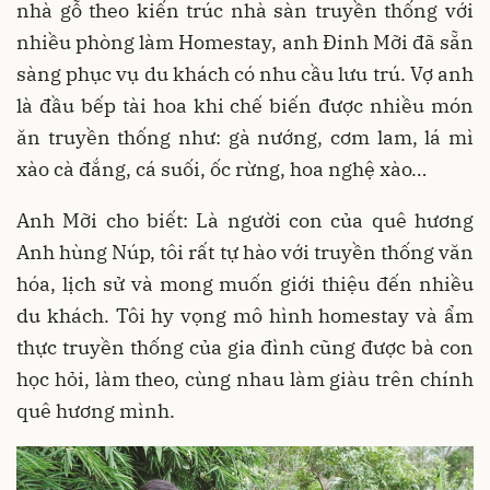
nhà gỗ theo kiến trúc nhà sàn truyền thống với
nhiều phòng làm Homestay, anh Đinh Mỡi đã sẵn
sàng phục vụ du khách có nhu cầu lưu trú. Vợ anh
là đầu bếp tài hoa khi chế biến được nhiều món
ăn truyền thống như: gà nướng, cơm lam, lá mì
xào cà đắng, cá suối, ốc rừng, hoa nghệ xào…
Anh Mỡi cho biết: Là người con của quê hương
Anh hùng Núp, tôi rất tự hào với truyền thống văn
hóa, lịch sử và mong muốn giới thiệu đến nhiều
du khách. Tôi hy vọng mô hình homestay và ẩm
thực truyền thống của gia đình cũng được bà con
học hỏi, làm theo, cùng nhau làm giàu trên chính
quê hương mình.