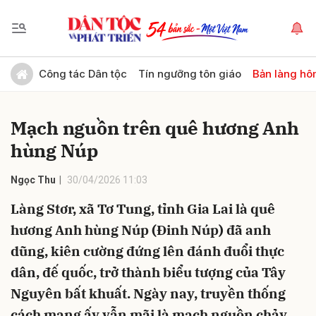
Gửi bình luận
Công tác Dân tộc
Tín ngưỡng tôn giáo
Bản làng hô
Mạch nguồn trên quê hương Anh
hùng Núp
Ngọc Thu
30/04/2026 11:03
Làng Stơr, xã Tơ Tung, tỉnh Gia Lai là quê
Hủy
Gửi
hương Anh hùng Núp (Đinh Núp) đã anh
dũng, kiên cường đứng lên đánh đuổi thực
dân, đế quốc, trở thành biểu tượng của Tây
Nguyên bất khuất. Ngày nay, truyền thống
cách mạng ấy vẫn mãi là mạch nguồn chảy