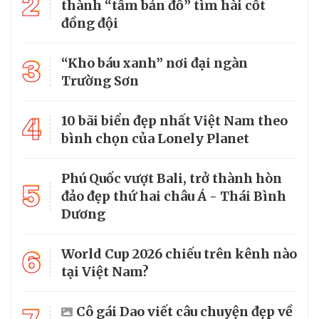
2
thành “tấm bản đồ” tìm hài cốt
đồng đội
3
“Kho báu xanh” nơi đại ngàn
Trường Sơn
4
10 bãi biển đẹp nhất Việt Nam theo
bình chọn của Lonely Planet
Phú Quốc vượt Bali, trở thành hòn
5
đảo đẹp thứ hai châu Á - Thái Bình
Dương
6
World Cup 2026 chiếu trên kênh nào
tại Việt Nam?
Cô gái Dao viết câu chuyện đẹp về