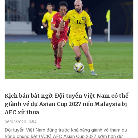
Kịch bản bất ngờ: Đội tuyển Việt Nam có thể
giành vé dự Asian Cup 2027 nếu Malaysia bị
AFC xử thua
06/03/2026 13:54
Đội tuyển Việt Nam đứng trước khả năng giành vé tham dự
Vòng chung kết (VCK) AFC Asian Cup 2027 sớm hơn dự