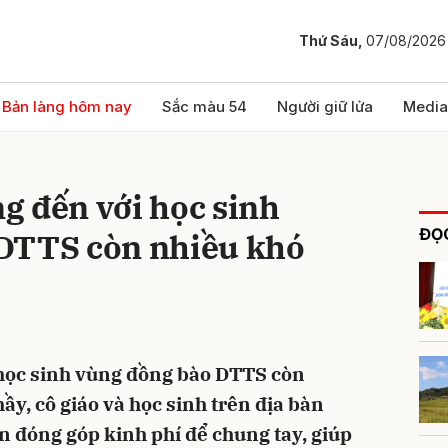
Thứ Sáu,
07/08/2026
bình luận
Bản làng hôm nay
Sắc màu 54
Người giữ lửa
Media
g đến với học sinh
ĐỌC
DTTS còn nhiều khó
Hủy
G
 học sinh vùng đồng bào DTTS còn
ầy, cô giáo và học sinh trên địa bàn
 đóng góp kinh phí để chung tay, giúp