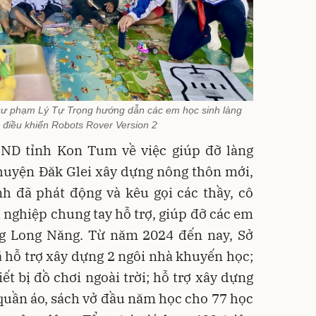
ư phạm Lý Tự Trọng hướng dẫn các em học sinh làng
điều khiển Robots Rover Version 2
ND tỉnh Kon Tum về việc giúp đỡ làng
huyện Đăk Glei xây dựng nông thôn mới,
nh đã phát động và kêu gọi các thầy, cô
h nghiệp chung tay hỗ trợ, giúp đỡ các em
ng Long Năng. Từ năm 2024 đến nay, Sở
ã hỗ trợ xây dựng 2 ngôi nhà khuyến học;
ết bị đồ chơi ngoài trời; hỗ trợ xây dựng
quần áo, sách vở đầu năm học cho 77 học