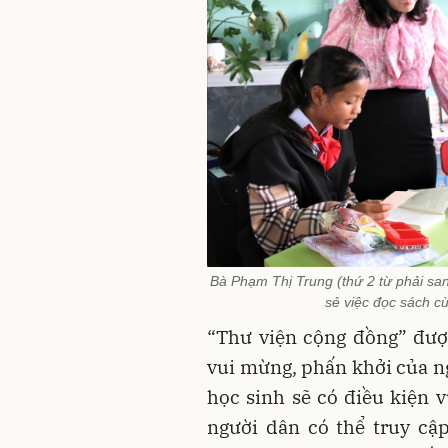
Bà Phạm Thị Trung (thứ 2 từ phải sa
sẻ việc đọc sách c
“Thư viện cộng đồng” đượ
vui mừng, phấn khởi của n
học sinh sẽ có điều kiện v
người dân có thể truy cậ