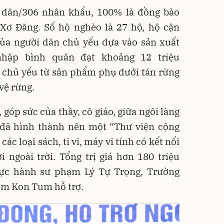
 dân/306 nhân khẩu, 100% là đồng bào
 Xơ Đăng. Số hộ nghèo là 27 hộ, hộ cận
của người dân chủ yếu dựa vào sản xuất
hập bình quân đạt khoảng 12 triệu
 chủ yếu từ sản phẩm phụ dưới tán rừng
vệ rừng.
 góp sức của thầy, cô giáo, giữa ngôi làng
đã hình thành nên một “Thư viện cộng
ác loại sách, ti vi, máy vi tính có kết nối
ơi ngoài trời. Tổng trị giá hơn 180 triệu
ực hành sư phạm Lý Tự Trọng, Trường
m Kon Tum hỗ trợ.