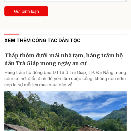
Gửi bình luận
XEM THÊM CÔNG TÁC DÂN TỘC
Thấp thỏm dưới mái nhà tạm, hàng trăm hộ
dân Trà Giáp mong ngày an cư
Hàng trăm hộ đồng bào DTTS ở Trà Giáp, TP. Đà Nẵng mong
sớm có nơi ở ổn định để yên tâm cuộc sống, không còn nơm
nớp lo sợ mỗi khi mùa mưa bão về.