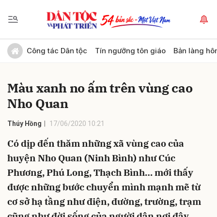
Gửi bình luận
Công tác Dân tộc
Tín ngưỡng tôn giáo
Bản làng hô
Màu xanh no ấm trên vùng cao
Nho Quan
Thúy Hồng
17/06/2020 10:21
Có dịp đến thăm những xã vùng cao của
Hủy
Gửi
huyện Nho Quan (Ninh Bình) như Cúc
Phương, Phú Long, Thạch Bình… mới thấy
được những bước chuyển mình mạnh mẽ từ
cơ sở hạ tầng như điện, đường, trường, trạm
cũng như đời sống của người dân nơi đây.