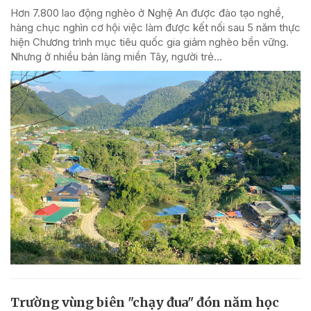
Hơn 7.800 lao động nghèo ở Nghệ An được đào tạo nghề,
hàng chục nghìn cơ hội việc làm được kết nối sau 5 năm thực
hiện Chương trình mục tiêu quốc gia giảm nghèo bền vững.
Nhưng ở nhiều bản làng miền Tây, người trẻ...
Trường vùng biên "chạy đua" đón năm học