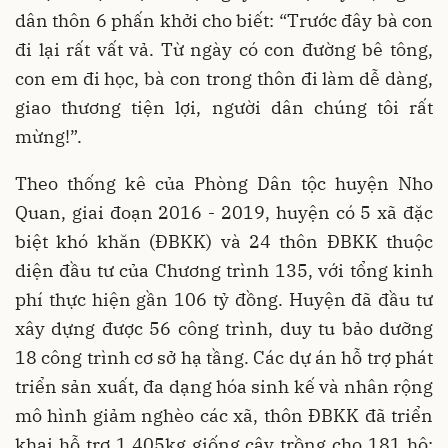
dân thôn 6 phấn khởi cho biết: “Trước đây bà con
đi lại rất vất vả. Từ ngày có con đường bê tông,
con em đi học, bà con trong thôn đi làm dễ dàng,
giao thương tiện lợi, người dân chúng tôi rất
mừng!”.
Theo thống kê của Phòng Dân tộc huyện Nho
Quan, giai đoạn 2016 - 2019, huyện có 5 xã đặc
biệt khó khăn (ĐBKK) và 24 thôn ĐBKK thuộc
diện đầu tư của Chương trình 135, với tổng kinh
phí thực hiện gần 106 tỷ đồng. Huyện đã đầu tư
xây dựng được 56 công trình, duy tu bảo dưỡng
18 công trình cơ sở hạ tầng. Các dự án hỗ trợ phát
triển sản xuất, đa dạng hóa sinh kế và nhân rộng
mô hình giảm nghèo các xã, thôn ĐBKK đã triển
khai hỗ trợ 1.405kg giống cây trồng cho 181 hộ;