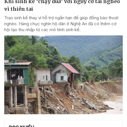
Khi sinh kế "chạy đua" với nguy cơ tái nghèo
vì thiên tai
Trao sinh kế thay vì hỗ trợ ngắn hạn để giúp đồng bào thoát
nghèo. Hàng chục nghìn hộ dân ở Nghệ An đã có thêm cơ
hội tạo thu nhập từ các mô hình sinh kế.