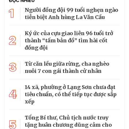
ĐỌC NHIỀU
1
Người đồng đội 99 tuổi nghẹn ngào
tiễn biệt Anh hùng La Văn Cầu
Ký ức của cựu giao liên 96 tuổi trở
2
thành “tấm bản đồ” tìm hài cốt
đồng đội
3
Từ căn lều giữa rừng, cha nghèo
nuôi 7 con gái thành cử nhân
14 xã, phường ở Lạng Sơn chưa đạt
4
tiêu chuẩn, có thể tiếp tục được sắp
xếp
Tổng Bí thư, Chủ tịch nước truy
5
tặng huân chương dũng cảm cho