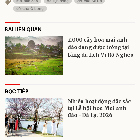
mai anh đào
dải lụa hồng
đồi chè Sa Pa
đồi chè Ô Long
BÀI LIÊN QUAN
2.000 cây hoa mai anh
đào đang được trồng tại
làng du lịch Vi Rơ Ngheo
ĐỌC TIẾP
Nhiều hoạt động đặc sắc
tại Lễ hội hoa Mai anh
đào - Đà Lạt 2026