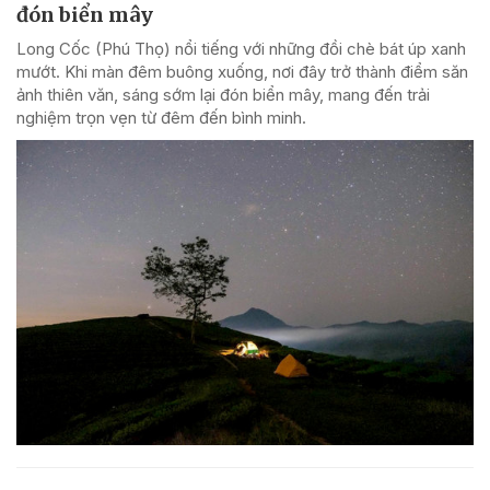
đón biển mây
Long Cốc (Phú Thọ) nổi tiếng với những đồi chè bát úp xanh
mướt. Khi màn đêm buông xuống, nơi đây trở thành điểm săn
ảnh thiên văn, sáng sớm lại đón biển mây, mang đến trải
nghiệm trọn vẹn từ đêm đến bình minh.