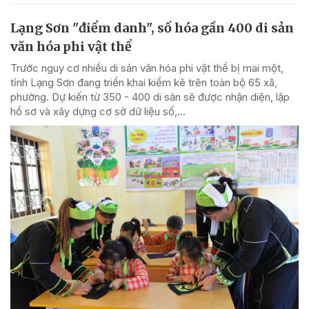
Lạng Sơn "điểm danh", số hóa gần 400 di sản
văn hóa phi vật thể
Trước nguy cơ nhiều di sản văn hóa phi vật thể bị mai một,
tỉnh Lạng Sơn đang triển khai kiểm kê trên toàn bộ 65 xã,
phường. Dự kiến từ 350 - 400 di sản sẽ được nhận diện, lập
hồ sơ và xây dựng cơ sở dữ liệu số,...