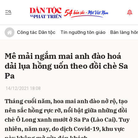
Gửi bình luận
Công tác Dân tộc
Tín ngưỡng tôn giáo
Bản làng hô
Mê mải ngắm mai anh đào hoá
dải lụa hồng uốn theo đồi chè Sa
Pa
14/12/2021 18:08
Hủy
Gửi
Tháng cuối năm, hoa mai anh đào nở rộ, tạo
nên sắc hồng rực rỡ, nổi bật giữa những đồi
chè Ô Long xanh mướt ở Sa Pa (Lào Cai). Tuy
nhiên, năm nay, do dịch Covid-19, khu vực