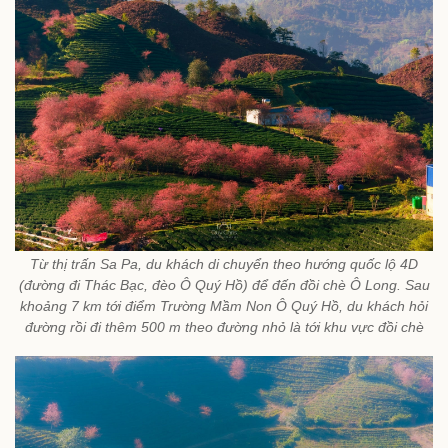
Từ thị trấn Sa Pa, du khách di chuyển theo hướng quốc lộ 4D
(đường đi Thác Bạc, đèo Ô Quý Hồ) để đến đồi chè Ô Long. Sau
khoảng 7 km tới điểm Trường Mầm Non Ô Quý Hồ, du khách hỏi
đường rồi đi thêm 500 m theo đường nhỏ là tới khu vực đồi chè