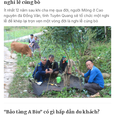
nghi lễ cúng bò
Ít nhất 12 năm sau khi cha mẹ qua đời, người Mông ở Cao
nguyên đá Đồng Văn, tỉnh Tuyên Quang sẽ tổ chức một nghi
lễ để khép lại trọn vẹn một vòng đời là nghi lễ cúng bò
“Bảo tàng A Biu” có gì hấp dẫn du khách?