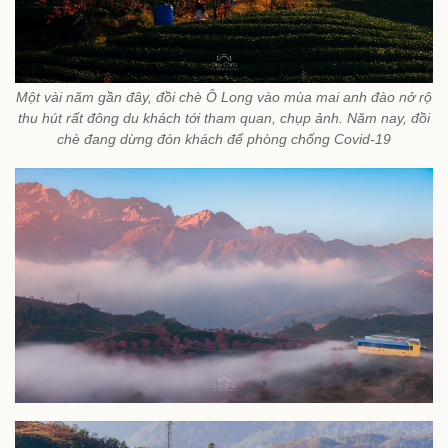
Một vài năm gần đây, đồi chè Ô Long vào mùa mai anh đào nở rộ
thu hút rất đông du khách tới tham quan, chụp ảnh. Năm nay, đồi
chè đang dừng đón khách để phòng chống Covid-19