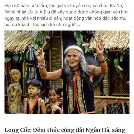
Hơn 50 năm sưu tầm, lưu giữ và truyền dạy văn hóa Ba Na,
Nghệ nhân Ưu tú A Biu đã xây dựng được không gian văn hóa
ngay tại nhà với nhiều di sản, hoạt động văn hóa đặc sắc thu
hút du khách, tạo sinh kế cho người...
Long Cốc: Đêm thức cùng dải Ngân Hà, sáng