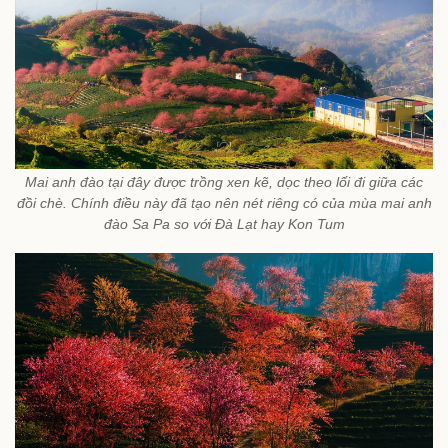
Mai anh đào tại đây được trồng xen kẽ, dọc theo lối đi giữa các
đồi chè. Chính điều này đã tạo nên nét riêng có của mùa mai anh
đào Sa Pa so với Đà Lạt hay Kon Tum