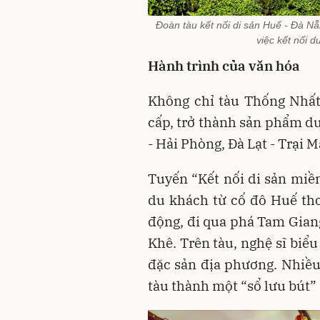
Đoàn tàu kết nối di sản Huế - Đà Nẵ
việc kết nối d
Hành trình của văn hóa
Không chỉ tàu Thống Nhất
cấp, trở thành sản phẩm du
- Hải Phòng, Đà Lạt - Trại M
Tuyến “Kết nối di sản miề
du khách từ cố đô Huế th
động, đi qua phá Tam Giang
Khê. Trên tàu, nghệ sĩ biể
đặc sản địa phương. Nhiều
tàu thành một “sổ lưu bút”