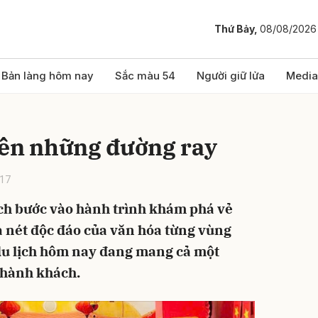
Thứ Bảy,
08/08/2026
bình luận
Bản làng hôm nay
Sắc màu 54
Người giữ lửa
Media
rên những đường ray
:17
ách bước vào hành trình khám phá vẻ
à nét độc đáo của văn hóa từng vùng
Hủy
G
u lịch hôm nay đang mang cả một
 hành khách.