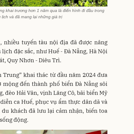
ng khai trương hơn 1 năm qua là điển hình đi đầu trong
u lịch và đã mang lại những giá trị
, nhiều tuyến tàu nội địa đã được nâng
 lịch đặc sắc, như Huế - Đà Nẵng, Hà Nội
át, Quy Nhơn - Diêu Trì.
n Trung” khai thác từ đầu năm 2024 đưa
ơ mộng đến thành phố biển Đà Nẵng sôi
, đèo Hải Vân, vịnh Lăng Cô, bãi biển Mỹ
u diễn ca Huế, phục vụ ẩm thực dân dã và
 du khách đã lưu lại cảm nhận, biến toa
 sống động.