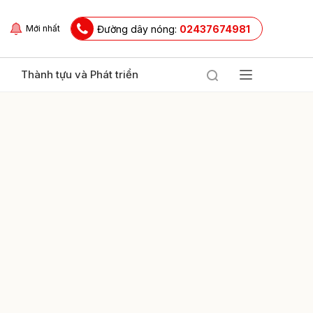
Đường dây nóng:
02437674981
Mới nhất
Thành tựu và Phát triển
ửi