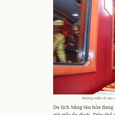
Những miền di sản v
Du lịch bằng tàu hỏa đang t
giờ giấc ổn định. Trên thế 