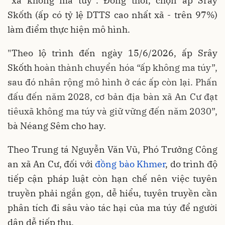
“xã không ma túy”. Đồng thời, chọn ấp Srây
Skốth (ấp có tỷ lệ DTTS cao nhất xã - trên 97%)
làm điểm thực hiện mô hình.
"Theo lộ trình đến ngày 15/6/2026, ấp Srây
Skốth
hoàn thành chuyển hóa “ấp không ma túy”,
sau đó
nhân rộng mô hình ở
các ấp còn lại. Phấn
đấu đến năm 2028, cơ bản địa bàn xã An Cư đạt
tiêuxã không ma túy và giữ vững đến năm 2030
”,
bà Néang Sêm cho hay.
Theo Trung tá Nguyễn Văn Vũ, Phó Trưởng Công
an xã An Cư, đối với
đồng bào Khmer
, do trình độ
tiếp cận pháp luật còn hạn chế nên việc tuyên
truyền phải ngắn gọn, dễ hiểu, tuyên truyền cần
phân tích đi sâu vào tác hại của ma túy để người
dân dễ tiếp thu.