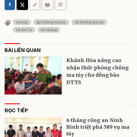
ma túy
ấp không ma túy
xã không ma túy
xã An Cư
An Giang
BÀI LIÊN QUAN
Khánh Hòa nâng cao
nhận thức phòng chống
ma túy cho đồng bào
DTTS
ĐỌC TIẾP
6 tháng công an Ninh
Bình triệt phá 589 vụ ma
túy