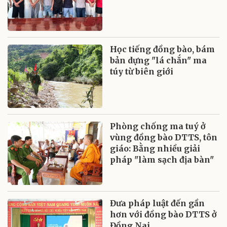
Học tiếng đồng bào, bám
bản dựng "lá chắn" ma
túy từ biên giới
Phòng chống ma tuý ở
vùng đồng bào DTTS, tôn
giáo: Bằng nhiều giải
pháp "làm sạch địa bàn"
Đưa pháp luật đến gần
hơn với đồng bào DTTS ở
Đồng Nai