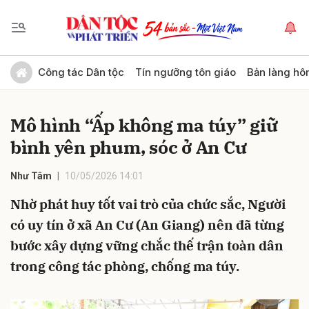
Gửi bình luận
Công tác Dân tộc
Tín ngưỡng tôn giáo
Bản làng hô
Mô hình “Ấp không ma túy” giữ
bình yên phum, sóc ở An Cư
Như Tâm
10/05/2026 14:01
Nhờ phát huy tốt vai trò của chức sắc, Người
Hủy
Gửi
có uy tín ở xã An Cư (An Giang) nên đã từng
bước xây dựng vững chắc thế trận toàn dân
trong công tác phòng, chống ma túy.