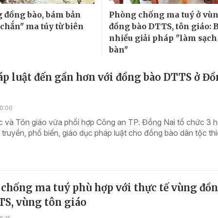
g đồng bào, bám bản
Phòng chống ma tuý ở vù
 chắn" ma túy từ biên
đồng bào DTTS, tôn giáo: 
nhiều giải pháp "làm sạch
bàn"
áp luật đến gần hơn với đồng bào DTTS ở Đ
10:00
c và Tôn giáo vừa phối hợp Công an TP. Đồng Nai tổ chức 3 h
 truyền, phổ biến, giáo dục pháp luật cho đồng bào dân tộc th
 chống ma tuý phù hợp với thực tế vùng đồ
TS, vùng tôn giáo