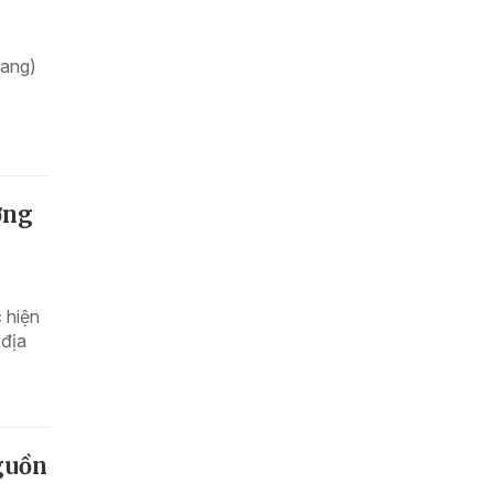
iang)
ờng
c hiện
 địa
guồn