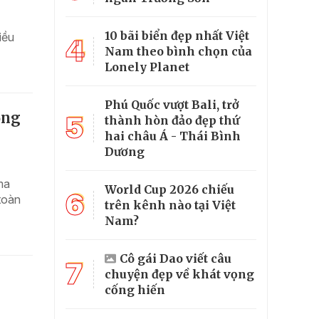
10 bãi biển đẹp nhất Việt
iều
4
Nam theo bình chọn của
Lonely Planet
Phú Quốc vượt Bali, trở
ộng
5
thành hòn đảo đẹp thứ
hai châu Á - Thái Bình
Dương
ma
World Cup 2026 chiếu
6
toàn
trên kênh nào tại Việt
Nam?
Cô gái Dao viết câu
7
chuyện đẹp về khát vọng
cống hiến