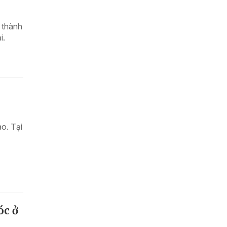
 thành
i.
ao. Tại
óc ở