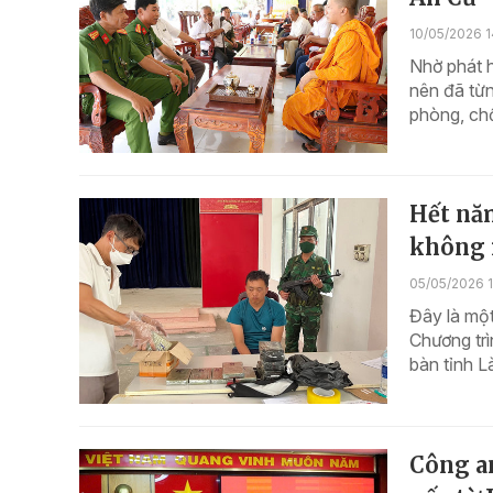
10/05/2026 1
Nhờ phát h
nên đã từ
phòng, ch
Hết nă
không 
05/05/2026 1
Đây là một
Chương tr
bàn tỉnh L
Công a