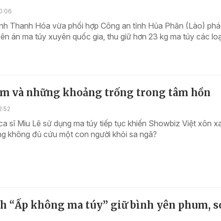
0:06
ỉnh Thanh Hóa vừa phối hợp Công an tỉnh Hủa Phăn (Lào) phá
n án ma túy xuyên quốc gia, thu giữ hơn 23 kg ma túy các loạ
am và những khoảng trống trong tâm hồn
2:52
ca sĩ Miu Lê sử dụng ma túy tiếp tục khiến Showbiz Việt xôn x
ng không đủ cứu một con người khỏi sa ngã?
h “Ấp không ma túy” giữ bình yên phum, s