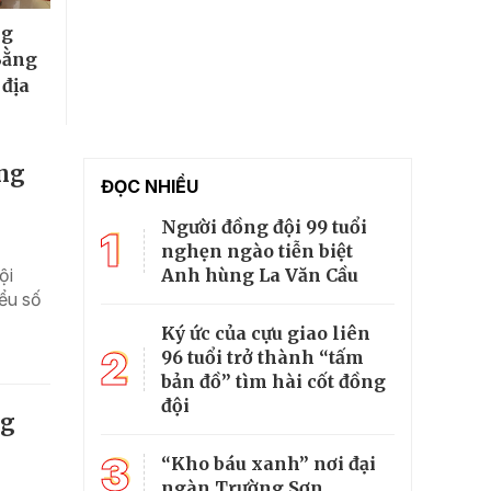
ng
Bằng
 địa
ồng
ĐỌC NHIỀU
Người đồng đội 99 tuổi
1
nghẹn ngào tiễn biệt
Anh hùng La Văn Cầu
ội
iểu số
Ký ức của cựu giao liên
2
96 tuổi trở thành “tấm
bản đồ” tìm hài cốt đồng
đội
ng
3
“Kho báu xanh” nơi đại
ngàn Trường Sơn