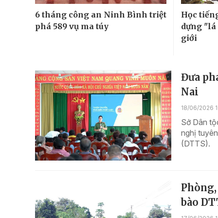
6 tháng công an Ninh Bình triệt
Học tiến
phá 589 vụ ma túy
dựng "lá
giới
Đưa ph
Nai
18/06/2026 
Sở Dân tộ
nghị tuyên
(DTTS).
Phòng,
bào DT