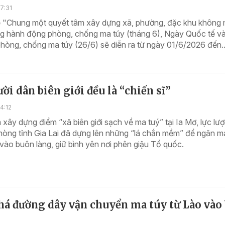
7:31
ề "Chung một quyết tâm xây dựng xã, phường, đặc khu không
ng hành động phòng, chống ma túy (tháng 6), Ngày Quốc tế v
hòng, chống ma túy (26/6) sẽ diễn ra từ ngày 01/6/2026 đến..
ời dân biên giới đều là “chiến sĩ”
4:12
xây dựng điểm “xã biên giới sạch về ma tuý” tại Ia Mơ, lực lư
hòng tỉnh Gia Lai đã dựng lên những “lá chắn mềm” để ngăn m
ào buôn làng, giữ bình yên nơi phên giậu Tổ quốc.
há đường dây vận chuyển ma túy từ Lào vào 