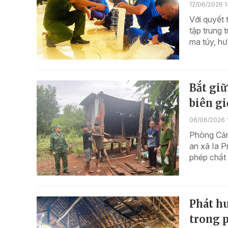
12/06/2026 1
Với quyết 
tập trung 
ma túy, hư
Bắt giữ
biên gi
06/06/2026 
Phòng Cảnh
an xã Ia P
phép chất 
Phát hu
trong 