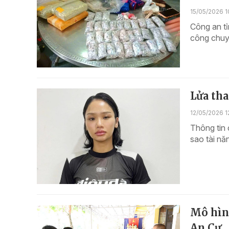
15/05/2026 1
Công an t
công chuyê
Lửa th
12/05/2026 1
Thông tin 
sao tài nă
Mô hìn
An Cư