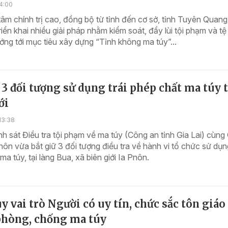
4:00
tâm chính trị cao, đồng bộ từ tỉnh đến cơ sở, tỉnh Tuyên Quan
triển khai nhiều giải pháp nhằm kiểm soát, đẩy lùi tội phạm và t
ớng tới mục tiêu xây dựng “Tỉnh không ma túy”...
 3 đối tượng sử dụng trái phép chất ma túy t
ới
13:38
 sát Điều tra tội phạm về ma túy (Công an tỉnh Gia Lai) cùng
nôn vừa bắt giữ 3 đối tượng điều tra về hành vi tổ chức sử dụng
ma túy, tại làng Bua, xã biên giới Ia Pnôn.
y vai trò Người có uy tín, chức sắc tôn giáo
phòng, chống ma túy