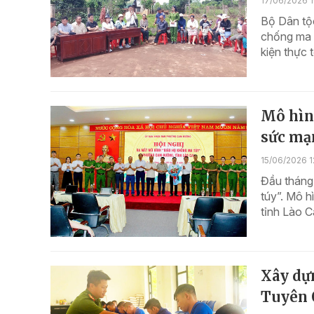
17/06/2026 1
Bộ Dân tộc
chống ma t
kiện thực 
Mô hìn
sức mạ
15/06/2026 1
Đầu tháng
túy”. Mô h
tỉnh Lào C
Xây dự
Tuyên 