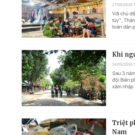
27/05/2026 1
Với chủ đ
túy", Thá
toàn dân p
Khi ngư
24/05/2026 1
Sau 3 năm 
đội Biên p
xâm nhập v
Triệt p
Nam