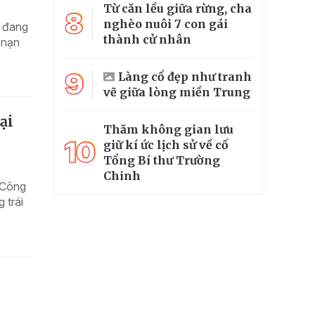
Từ căn lều giữa rừng, cha
8
nghèo nuôi 7 con gái
g đang
thành cử nhân
ệ nạn
9
Làng cổ đẹp như tranh
vẽ giữa lòng miền Trung
ại
Thăm không gian lưu
10
giữ kí ức lịch sử về cố
Tổng Bí thư Trường
Chinh
 Công
 trái