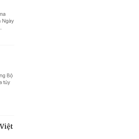
 ma
à Ngày
.
ợng Bộ
a túy
Việt