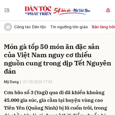
Gửi bình luận
Công tác Dân tộc
Tín ngưỡng tôn giáo
Bản làng hô
Món gà tốp 50 món ăn đặc sản
của Việt Nam nguy cơ thiếu
nguồn cung trong dịp Tết Nguyên
đán
Hủy
Gửi
Mỹ Dung
31/10/2024 17:34
Cơn bão số 3 (Yagi) qua đi đã khiến khoảng
45.000 gia súc, gia cầm tại huyện vùng cao
Tiên Yên (Quảng Ninh) bị lũ cuốn trôi, trong