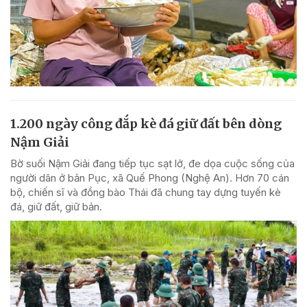
1.200 ngày công đắp kè đá giữ đất bên dòng
Nậm Giải
Bờ suối Nậm Giải đang tiếp tục sạt lở, đe dọa cuộc sống của
người dân ở bản Pục, xã Quế Phong (Nghệ An). Hơn 70 cán
bộ, chiến sĩ và đồng bào Thái đã chung tay dựng tuyến kè
đá, giữ đất, giữ bản.