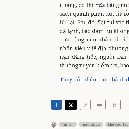
nhàng, có thể rửa bằng nư
sạch quanh phần đứt lìa r
túi lại. Sau đó, đặt túi vào
đá lạnh, bảo đảm túi không
đưa cùng nạn nhân đi việ
nhân viên y tế địa phương 
nạn đáng tiếc, người dân
thường xuyên kiểm tra, b
Thay đổi nhận thức, hành đ
Tai nạn
máy cắt cỏ
khu vực Tâ