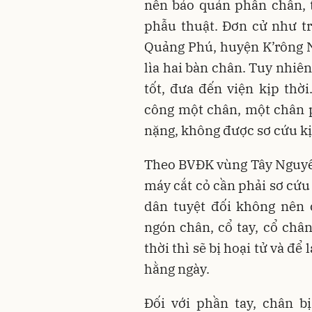
nên bảo quản phần chân, t
phẫu thuật. Đơn cử như tr
Quảng Phú, huyện K’rông N
lìa hai bàn chân. Tuy nhiê
tốt, đưa đến viện kịp thời
công một chân, một chân p
nặng, không được sơ cứu kị
Theo BVĐK vùng Tây Nguyên
máy cắt cỏ cần phải sơ cứu
dân tuyệt đối không nên 
ngón chân, cổ tay, cổ châ
thời thì sẽ bị hoại tử và đ
hằng ngày.
Đối với phần tay, chân b