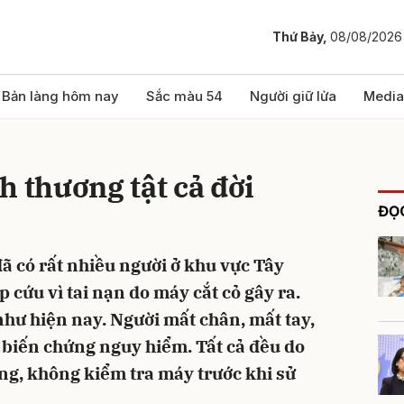
Thứ Bảy,
08/08/2026
bình luận
Bản làng hôm nay
Sắc màu 54
Người giữ lửa
Media
h thương tật cả đời
ĐỌC
đã có rất nhiều người ở khu vực Tây
cứu vì tai nạn do máy cắt cỏ gây ra.
Hủy
G
như hiện nay. Người mất chân, mất tay,
 biến chứng nguy hiểm. Tất cả đều do
ọng, không kiểm tra máy trước khi sử