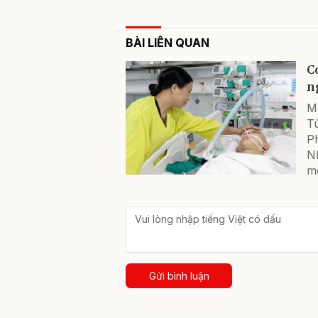
BÀI LIÊN QUAN
C
n
M
T
P
N
mê
Gửi bình luận