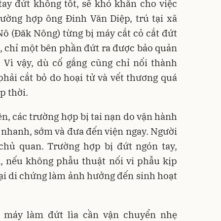
ay đứt không tốt, sẽ khó khăn cho việc
ường hợp ông Đinh Văn Diệp, trú tại xã
ô (Đăk Nông) từng bị máy cắt cỏ cắt đứt
n, chỉ một bên phần đứt ra được bảo quản
. Vì vậy, dù cố gắng cũng chỉ nối thành
hải cắt bỏ do hoại tử và vết thương quá
p thời.
, các trường hợp bị tai nạn do vận hành
 nhanh, sớm và đưa đến viện ngay. Người
chủ quan. Trường hợp bị đứt ngón tay,
n, nếu không phẫu thuật nối vi phẫu kịp
ể lại di chứng làm ảnh hưởng đến sinh hoạt
ị máy làm đứt lìa cần vận chuyển nhẹ