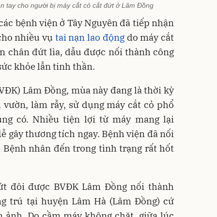
àn tay cho người bị máy cắt cỏ cắt đứt ở Lâm Đồng
các bệnh viện ở Tây Nguyên đã tiếp nhận
cho nhiều vụ
tai nạn lao động
do máy cắt
bàn chân đứt lìa, dẫu được nối thành công
ức khỏe lẫn tinh thần.
VĐK) Lâm Đồng, mùa này đang là thời kỳ
 vườn, làm rẫy, sử dụng máy cắt cỏ phổ
ng có. Nhiều tiện lợi từ máy mang lại
ễ gây thương tích ngay. Bệnh viện đã nối
y. Bệnh nhân đến trong tình trạng rất hốt
đứt đôi được BVĐK Lâm Đồng nối thành
ờng trú tại huyện Lâm Hà (Lâm Đồng) cứ
m ảnh. Do cầm máy không chặt, giữa lúc