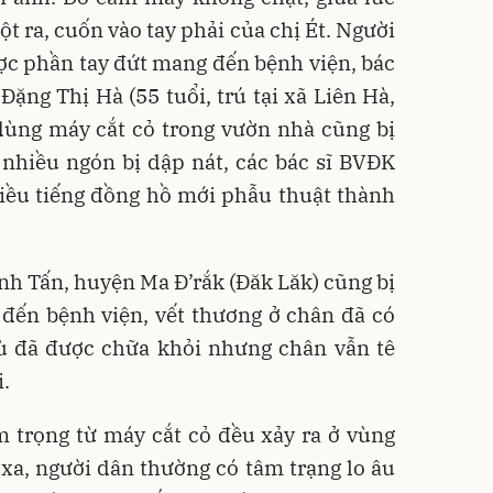
t ra, cuốn vào tay phải của chị Ét. Người
c phần tay đứt mang đến bệnh viện, bác
 Đặng Thị Hà (55 tuổi, trú tại xã Liên Hà,
dùng máy cắt cỏ trong vườn nhà cũng bị
 nhiều ngón bị dập nát, các bác sĩ BVĐK
iều tiếng đồng hồ mới phẫu thuật thành
h Tấn, huyện Ma Đ’rắk (Đăk Lăk) cũng bị
 đến bệnh viện, vết thương ở chân đã có
dù đã được chữa khỏi nhưng chân vẫn tê
i.
m trọng từ máy cắt cỏ đều xảy ra ở vùng
xa, người dân thường có tâm trạng lo âu