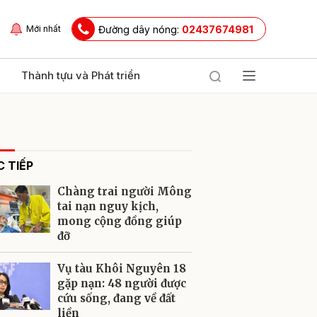
Đường dây nóng:
02437674981
Mới nhất
Thành tựu và Phát triển
 TIẾP
Chàng trai người Mông
tai nạn nguy kịch,
mong cộng đồng giúp
đỡ
ửi
Vụ tàu Khôi Nguyên 18
gặp nạn: 48 người được
cứu sống, đang về đất
liền