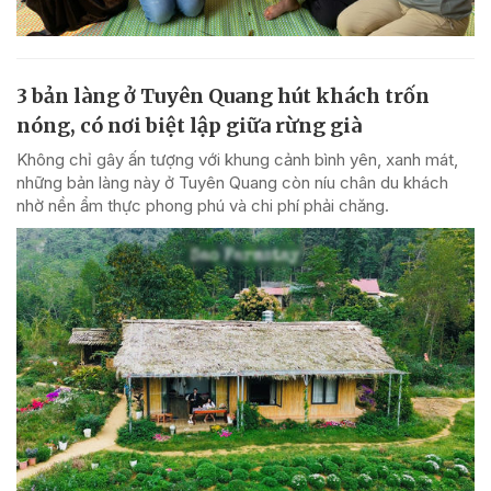
3 bản làng ở Tuyên Quang hút khách trốn
nóng, có nơi biệt lập giữa rừng già
Không chỉ gây ấn tượng với khung cảnh bình yên, xanh mát,
những bản làng này ở Tuyên Quang còn níu chân du khách
nhờ nền ẩm thực phong phú và chi phí phải chăng.