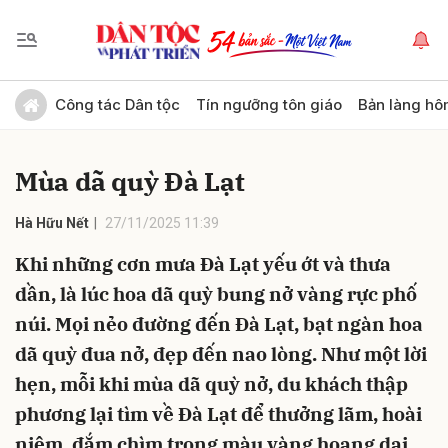
Gửi bình luận
Công tác Dân tộc
Tín ngưỡng tôn giáo
Bản làng hô
Mùa dã quỳ Đà Lạt
Hà Hữu Nết
27/11/2025 11:39
Khi những cơn mưa Đà Lạt yếu ớt và thưa
dần, là lúc hoa dã quỳ bung nở vàng rực phố
Hủy
Gửi
núi. Mọi nẻo đường đến Đà Lạt, bạt ngàn hoa
dã quỳ đua nở, đẹp đến nao lòng. Như một lời
hẹn, mỗi khi mùa dã quỳ nở, du khách thập
phương lại tìm về Đà Lạt để thưởng lãm, hoài
niệm, đắm chìm trong màu vàng hoang dại,