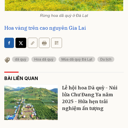
Rừng hoa dã quỳ ở Đà Lạt
Hoa vàng trên cao nguyên Gia Lai
dã quỳ
Hoa dã quỳ
Mùa dã quỳ Đà Lạt
Du lịch
BÀI LIÊN QUAN
Lễ hội hoa Dã quỳ - Núi
lửa Chư Đang Ya năm
2025 - Hứa hẹn trải
nghiệm ấn tượng