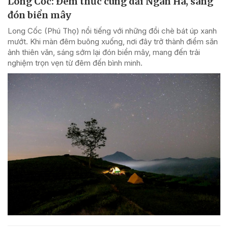
Long Cốc: Đêm thức cùng dải Ngân Hà, sáng
đón biển mây
Long Cốc (Phú Thọ) nổi tiếng với những đồi chè bát úp xanh
mướt. Khi màn đêm buông xuống, nơi đây trở thành điểm săn
ảnh thiên văn, sáng sớm lại đón biển mây, mang đến trải
nghiệm trọn vẹn từ đêm đến bình minh.