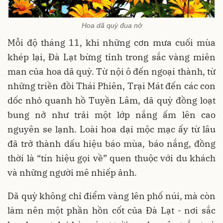
Hoa dã quỳ đua nở
Mỗi độ tháng 11, khi những cơn mưa cuối mùa
khép lại, Đà Lạt bừng tỉnh trong sắc vàng miên
man của hoa dã quỳ. Từ nội ô đến ngoại thành, từ
những triền đồi Thái Phiên, Trại Mát đến các con
dốc nhỏ quanh hồ Tuyền Lâm, dã quỳ đồng loạt
bung nở như trải một lớp nắng ấm lên cao
nguyên se lạnh. Loài hoa dại mộc mạc ấy từ lâu
đã trở thành dấu hiệu báo mùa, báo nắng, đồng
thời là “tín hiệu gọi về” quen thuộc với du khách
và những người mê nhiếp ảnh.
Dã quỳ không chỉ điểm vàng lên phố núi, mà còn
làm nên một phần hồn cốt của Đà Lạt - nơi sắc