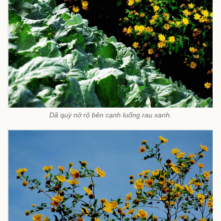
Dã quỳ nở rộ bên cạnh luống rau xanh.