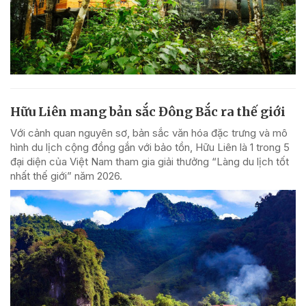
Hữu Liên mang bản sắc Đông Bắc ra thế giới
Với cảnh quan nguyên sơ, bản sắc văn hóa đặc trưng và mô
hình du lịch cộng đồng gắn với bảo tồn, Hữu Liên là 1 trong 5
đại diện của Việt Nam tham gia giải thưởng “Làng du lịch tốt
nhất thế giới” năm 2026.