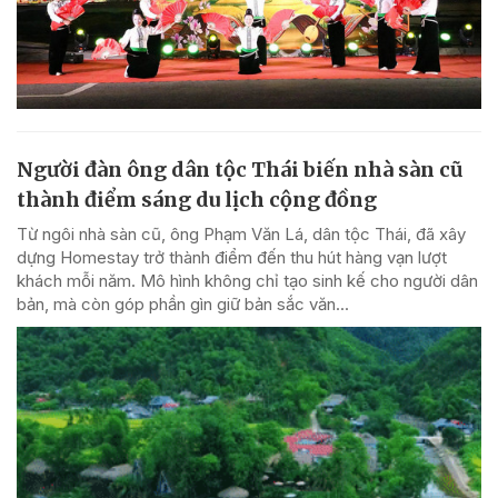
Người đàn ông dân tộc Thái biến nhà sàn cũ
thành điểm sáng du lịch cộng đồng
Từ ngôi nhà sàn cũ, ông Phạm Văn Lá, dân tộc Thái, đã xây
dựng Homestay trở thành điểm đến thu hút hàng vạn lượt
khách mỗi năm. Mô hình không chỉ tạo sinh kế cho người dân
bản, mà còn góp phần gìn giữ bản sắc văn...