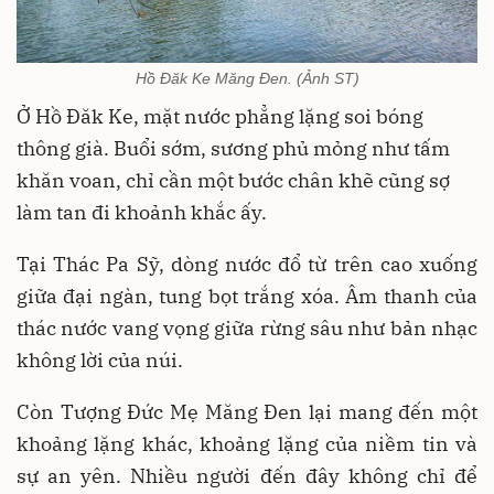
Hồ Đăk Ke Măng Đen. (Ảnh ST)
Ở Hồ Đăk Ke, mặt nước phẳng lặng soi bóng
thông già. Buổi sớm, sương phủ mỏng như tấm
khăn voan, chỉ cần một bước chân khẽ cũng sợ
làm tan đi khoảnh khắc ấy.
Tại Thác Pa Sỹ, dòng nước đổ từ trên cao xuống
giữa đại ngàn, tung bọt trắng xóa. Âm thanh của
thác nước vang vọng giữa rừng sâu như bản nhạc
không lời của núi.
Còn Tượng Đức Mẹ Măng Đen lại mang đến một
khoảng lặng khác, khoảng lặng của niềm tin và
sự an yên. Nhiều người đến đây không chỉ để