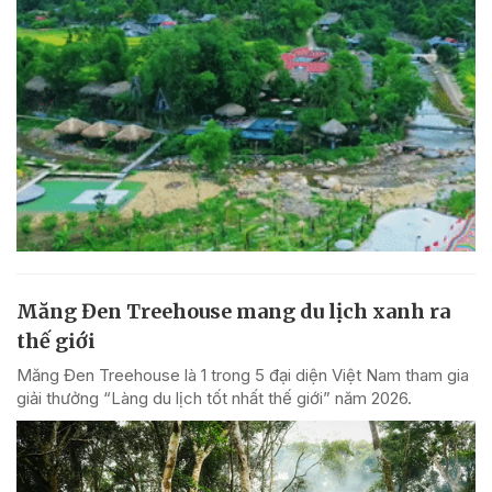
Măng Đen Treehouse mang du lịch xanh ra
thế giới
Măng Đen Treehouse là 1 trong 5 đại diện Việt Nam tham gia
giải thưởng “Làng du lịch tốt nhất thế giới” năm 2026.