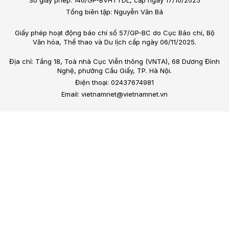
Số giấy phép: 146/GP-BVHTTDL, cấp ngày 17/10/2025
Tổng biên tập: Nguyễn Văn Bá
Giấy phép hoạt động báo chí số 57/GP-BC do Cục Báo chí, Bộ
Văn hóa, Thể thao và Du lịch cấp ngày 06/11/2025.
Địa chỉ: Tầng 18, Toà nhà Cục Viễn thông (VNTA), 68 Dương Đình
Nghệ, phường Cầu Giấy, TP. Hà Nội.
Điện thoại: 02437674981
Email: vietnamnet@vietnamnet.vn