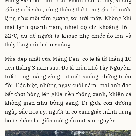
Măng Đen lại trầm hơn, chậm hơn. Ở đây, sương
giăng mỗi sớm, rừng thông thở trong gió, hồ nước
lặng như một tấm gương soi trời mây. Không khí
mát lạnh quanh năm, nhiệt độ chỉ khoảng 16 -
22°C, đủ để người ta khoác nhẹ chiếc áo len và
thấy lòng mình dịu xuống.
Mùa đẹp nhất của Măng Đen, có lẽ là từ tháng 10
đến tháng 3 năm sau. Đó là mùa khô Tây Nguyên,
trời trong, nắng vàng rót mật xuống những triền
đồi. Đặc biệt, những ngày cuối năm, mai anh đào
bất chợt hồng lên giữa nền thông xanh, khiến cả
không gian như bừng sáng. Đi giữa con đường
ngập sắc hoa ấy, người ta có cảm giác mình đang
bước chậm lại giữa một giấc mơ cao nguyên.