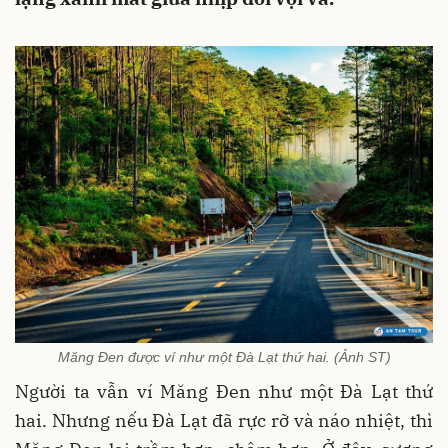
Măng Đen được ví như một Đà Lạt thứ hai. (Ảnh ST)
Người ta vẫn ví Măng Đen như một Đà Lạt thứ
hai. Nhưng nếu Đà Lạt đã rực rỡ và náo nhiệt, thì