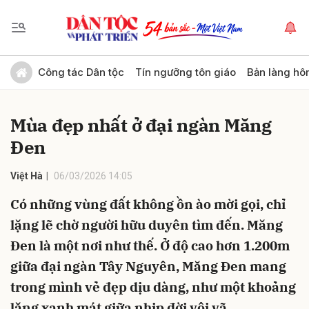
Gửi bình luận
Công tác Dân tộc
Tín ngưỡng tôn giáo
Bản làng hô
Mùa đẹp nhất ở đại ngàn Măng
Đen
Việt Hà
06/03/2026 14:05
Có những vùng đất không ồn ào mời gọi, chỉ
Hủy
Gửi
lặng lẽ chờ người hữu duyên tìm đến. Măng
Đen là một nơi như thế. Ở độ cao hơn 1.200m
giữa đại ngàn Tây Nguyên, Măng Đen mang
trong mình vẻ đẹp dịu dàng, như một khoảng
lặng xanh mát giữa nhịp đời vội vã.