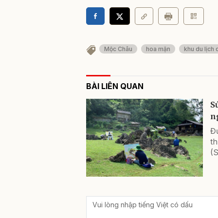
Mộc Châu
hoa mận
khu du lịch 
BÀI LIÊN QUAN
S
n
Đ
t
(S