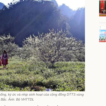
ống, ký ức và nhịp sinh hoạt của cộng đồng DTTS vùng
 Bắc. Ảnh: Bộ VHTTDL