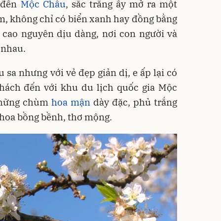
t đến
Mộc Châu
, sắc trắng ấy mở ra một
m, không chỉ có biển xanh hay đồng bằng
 cao nguyên dịu dàng, nơi con người và
 nhau.
 sa nhưng với vẻ đẹp giản dị, e ấp lại có
khách đến với khu du lịch quốc gia Mộc
Những chùm
hoa mận
dày đặc, phủ trắng
 hoa bồng bềnh, thơ mộng.