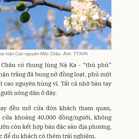
a hoa mận Cao nguyên Mộc Châu. Ảnh: TTXVN
 Châu có thung lũng Nà Ka - “thủ phủ”
ận trắng đã bung nở đồng loạt, phủ một
ất cao nguyên hùng vĩ. Tất cả nhờ bàn tay
gười nông dân ở đây.
nay đều mở cửa đón khách tham quan,
 cửa khoảng 40.000 đồng/người, không
 vườn còn kết hợp bán đặc sản địa phương,
c để du khách có thêm trải nghiệm.