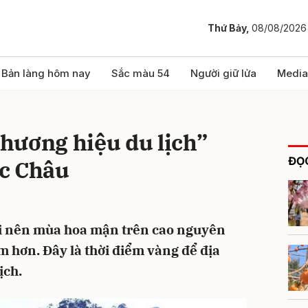
Thứ Bảy,
08/08/2026
bình luận
Bản làng hôm nay
Sắc màu 54
Người giữ lửa
Media
hương hiệu du lịch”
ĐỌC
c Châu
lợi nên mùa hoa mận trên cao nguyên
Hủy
G
 hơn. Đây là thời điểm vàng để địa
ịch.