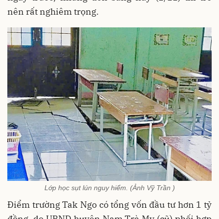
nên rất nghiêm trọng.
Lớp học sụt lún nguy hiểm. (Ảnh Vỹ Trần )
Điểm trường Tak Ngo có tổng vốn đầu tư hơn 1 tỷ
đồng, do UBND huyện Nam Trà My (cũ) phối hợp