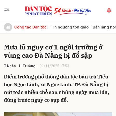
Gửi bình luận
Công tác Dân tộc
Tín ngưỡng tôn giáo
Bản làng hô
Mưa lũ nguy cơ 1 ngôi trường ở
vùng cao Đà Nẵng bị đổ sập
T.Nhân - H.Trường
01/11/2025 17:53
Điểm trường phổ thông dân tộc bán trú Tiểu
Hủy
Gửi
học Ngọc Linh, xã Ngọc Linh, TP. Đà Nẵng bị
nứt toác nhiều chỗ sau những ngày mưa lớn,
đứng trước nguy cơ sụp đổ.