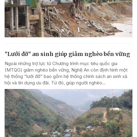
"Lưới đỡ" an sinh giúp giảm nghèo bền vững
Ngoài những trợ lực từ Chương trình mục tiêu quốc gia
(MTQG) giảm nghèo bền vững, Nghệ An còn định hình một
hệ thống “lưới đỡ” bao gồm hệ thống chính sách an sinh xã
hội và tín dụng ưu đãi. Từ đó, giúp người nghèo...