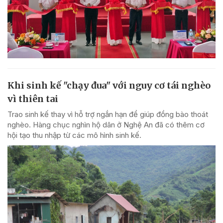
Khi sinh kế "chạy đua" với nguy cơ tái nghèo
vì thiên tai
Trao sinh kế thay vì hỗ trợ ngắn hạn để giúp đồng bào thoát
nghèo. Hàng chục nghìn hộ dân ở Nghệ An đã có thêm cơ
hội tạo thu nhập từ các mô hình sinh kế.