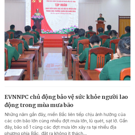
EVNNPC chủ động bảo vệ sức khỏe người lao
động trong mùa mưa bão
Những năm gần đây, miền Bắc liên tiếp chịu ảnh hưởng của
các cơn bão lớn cùng nhiều đợt mưa lớn, lũ quét, sạt lở. Gần
đây, bão số 1 cùng các đợt mưa lớn xảy ra tại nhiều địa
phương phía Bắc, đặt ra không ít thách...