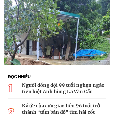
ĐỌC NHIỀU
1
Người đồng đội 99 tuổi nghẹn ngào
tiễn biệt Anh hùng La Văn Cầu
Ký ức của cựu giao liên 96 tuổi trở
2
thành “tấm bản đồ” tìm hài cốt