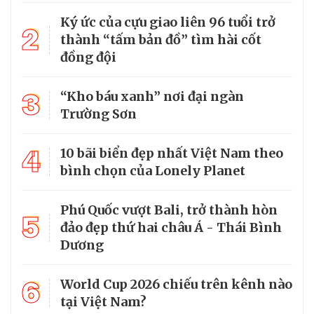
Ký ức của cựu giao liên 96 tuổi trở
2
thành “tấm bản đồ” tìm hài cốt
đồng đội
3
“Kho báu xanh” nơi đại ngàn
Trường Sơn
4
10 bãi biển đẹp nhất Việt Nam theo
bình chọn của Lonely Planet
Phú Quốc vượt Bali, trở thành hòn
5
đảo đẹp thứ hai châu Á - Thái Bình
Dương
6
World Cup 2026 chiếu trên kênh nào
tại Việt Nam?