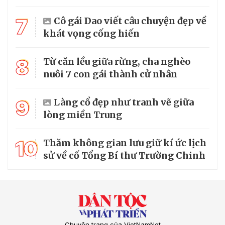
7
Cô gái Dao viết câu chuyện đẹp về
khát vọng cống hiến
8
Từ căn lều giữa rừng, cha nghèo
nuôi 7 con gái thành cử nhân
9
Làng cổ đẹp như tranh vẽ giữa
lòng miền Trung
10
Thăm không gian lưu giữ kí ức lịch
sử về cố Tổng Bí thư Trường Chinh
Chuyên trang của VietNamNet