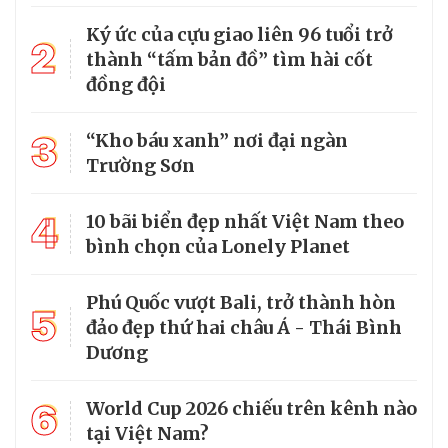
Ký ức của cựu giao liên 96 tuổi trở
2
thành “tấm bản đồ” tìm hài cốt
đồng đội
3
“Kho báu xanh” nơi đại ngàn
Trường Sơn
4
10 bãi biển đẹp nhất Việt Nam theo
bình chọn của Lonely Planet
Phú Quốc vượt Bali, trở thành hòn
5
đảo đẹp thứ hai châu Á - Thái Bình
Dương
6
World Cup 2026 chiếu trên kênh nào
tại Việt Nam?