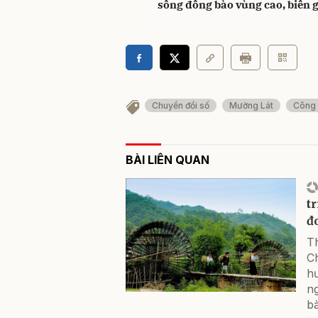
sống đồng bào vùng cao, biên g
Chuyển đổi số
Mường Lát
Công 
BÀI LIÊN QUAN
t
đ
Th
C
hư
n
b