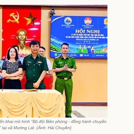
triển khai mô hình “Bộ đội Biên phòng - đồng hành chuyển
i” tại xã Mường Lát. (Ảnh: Hải Chuyền)