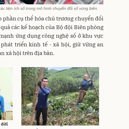
c tiện ích số trong mô hình chuyển đổi số vùng biên.
p phần cụ thể hóa chủ trương chuyển đổi
u quả các kế hoạch của Bộ đội Biên phòng
 mạnh ứng dụng công nghệ số ở khu vực
 phát triển kinh tế - xã hội, giữ vững an
àn xã hội trên địa bàn.
 đời
Gần 48.500 ha rừng ở Thanh Hóa