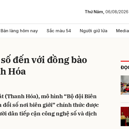
Thứ Năm,
06/08/2026
bình luận
Bản làng hôm nay
Sắc màu 54
Người giữ lửa
Media
số đến với đồng bào
ĐỌC
nh Hóa
át (Thanh Hóa), mô hình “Bộ đội Biên
Hủy
G
đổi số nơi biên giới” chính thức được
ười dân tiếp cận công nghệ số và dịch