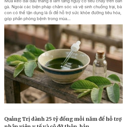
Mưa kéo dài đầu tháng 8 làm tăng nguy cơ tiêu chảy trên đàn
gà. Ngoài các biện pháp chăm sóc và vệ sinh chuồng trại, bà
con có thể tận dụng lá ổi để hỗ trợ sức khỏe đường tiêu hóa,
góp phần phòng bệnh trong mùa...
Quảng Trị dành 25 tỷ đồng mỗi năm để hỗ trợ
nhân viên y tế và cô đỡ thôn, bản