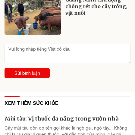
chống rét cho cây trồng,
vật nuôi
Gửi bình luận
XEM THÊM SỨC KHỎE
Mùi tàu: Vị thuốc đa năng trong vườn nhà
Cây mùi tàu còn có tên gọi khác là ngò gai, ngò tây… Không
chỉ là rau gia vị quen thuộc, với đặc tính của mình, cây mùi