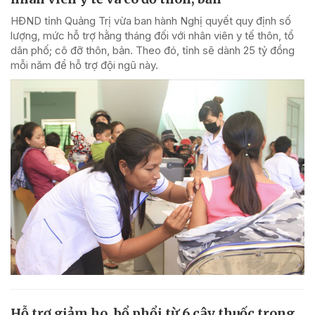
HĐND tỉnh Quảng Trị vừa ban hành Nghị quyết quy định số
lượng, mức hỗ trợ hằng tháng đối với nhân viên y tế thôn, tổ
dân phố; cô đỡ thôn, bản. Theo đó, tỉnh sẽ dành 25 tỷ đồng
mỗi năm để hỗ trợ đội ngũ này.
Hỗ trợ giảm ho, bổ phổi từ 6 cây thuốc trong