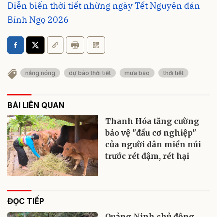
Diễn biến thời tiết những ngày Tết Nguyên đán
Bính Ngọ 2026
nắng nóng
dự báo thời tiết
mưa bão
thời tiết
BÀI LIÊN QUAN
Thanh Hóa tăng cường
bảo vệ "đầu cơ nghiệp"
của người dân miền núi
trước rét đậm, rét hại
ĐỌC TIẾP
Quảng Ninh chủ động