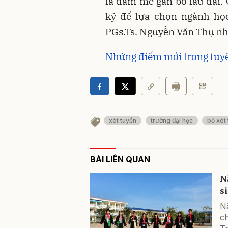
là đam mê gắn bó lâu dài. 
kỹ để lựa chọn ngành học
PGs.Ts. Nguyễn Văn Thụ nh
Những điểm mới trong tuyể
xét tuyển
trường đại học
bỏ xét
BÀI LIÊN QUAN
N
s
N
ch