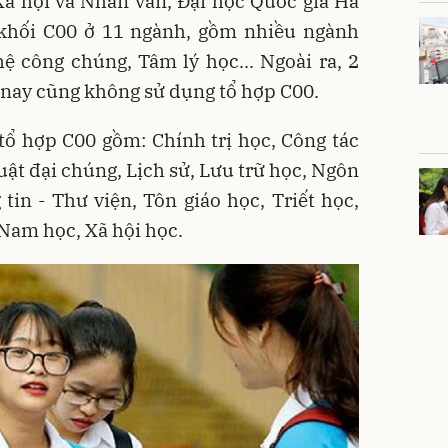
ã hội và Nhân văn, Đại học Quốc gia Hà
 khối C00 ở 11 ngành, gồm nhiều ngành
ệ công chúng, Tâm lý học... Ngoài ra, 2
nay cũng không sử dụng tổ hợp C00.
tổ hợp C00 gồm: Chính trị học, Công tác
uật đại chúng, Lịch sử, Lưu trữ học, Ngôn
in - Thư viện, Tôn giáo học, Triết học,
 Nam học, Xã hội học.