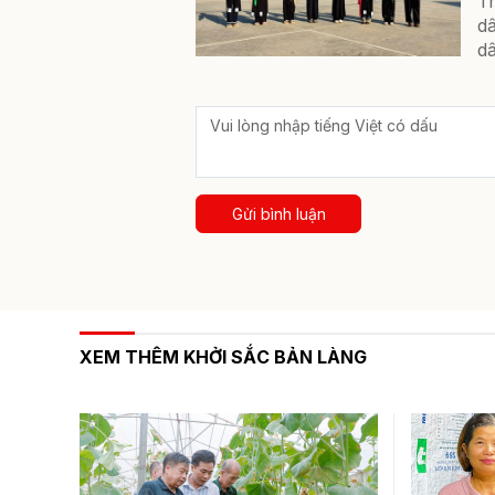
Tr
dâ
dâ
Gửi bình luận
XEM THÊM KHỞI SẮC BẢN LÀNG