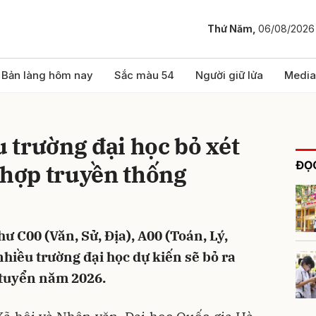
Thứ Năm,
06/08/2026
bình luận
Bản làng hôm nay
Sắc màu 54
Người giữ lửa
Media
 trường đại học bỏ xét
ĐỌC
 hợp truyền thống
ư C00 (Văn, Sử, Địa), A00 (Toán, Lý,
Hủy
G
nhiều trường đại học dự kiến sẽ bỏ ra
 tuyển năm 2026.