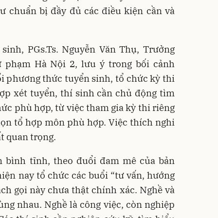
ư chuẩn bị đầy đủ các điều kiện cần và
í sinh, PGs.Ts. Nguyễn Văn Thụ, Trưởng
 phạm Hà Nội 2, lưu ý trong bối cảnh
ổi phương thức tuyển sinh, tổ chức kỳ thi
ợp xét tuyển, thí sinh cần chủ động tìm
ức phù hợp, từ việc tham gia kỳ thi riêng
họn tổ hợp môn phù hợp. Việc thích nghi
ất quan trọng.
ần bình tĩnh, theo đuổi đam mê của bản
hiện nay tổ chức các buổi “tư vấn, hướng
ách gọi này chưa thật chính xác. Nghề và
ùng nhau. Nghề là công việc, còn nghiệp