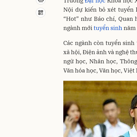
Trường
Đại học
Khoa học X
Nội dự kiến bỏ xét tuyển
“Hot” như Báo chí, Quan h
ngành mới
tuyển sinh
năm 
Các ngành còn tuyển sinh 
xã hội, Điện ảnh và nghệ th
ngữ học, Nhân học, Thông t
Văn hóa học, Văn học, Việt