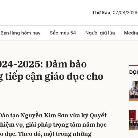
Thứ Sáu,
07/08/2026
bình luận
Bản làng hôm nay
Sắc màu 54
Người giữ lửa
Media
024-2025: Đảm bảo
ĐỌC
 tiếp cận giáo dục cho
Hủy
G
 Đào tạo Nguyễn Kim Sơn vừa ký Quyết
hiệm vụ, giải pháp trọng tâm năm học
o dục. Theo đó, một trong những