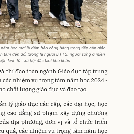
 năm học mới là đảm bảo công bằng trong tiếp cận giáo
an tâm đến đối tượng là người DTTS, người sống ở miền
kiện kinh tế - xã hội đặc biệt khó khăn
à chỉ đạo toàn ngành Giáo dục tập trung
ện các nhiệm vụ trọng tâm năm học 2024 -
o chất lượng giáo dục và đào tạo.
n lý giáo dục các cấp, các đại học, học
ường cao đẳng sư phạm xây dựng chương
của địa phương, đơn vị và tổ chức triển
iệu quả, các nhiệm vụ trọng tâm năm học