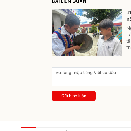
BÀI LIÊN QUAN
T
n
Ng
Lắ
tấ
t
Gửi bình luận