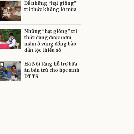
Để những “hạt giống”
tri thức không lỡ mùa
Những “hạt giống” tri
thức đang được ươm
mầm ở vùng đồng bào
dân tộc thiểu số
Hà Nội tăng hỗ trợ bữa
ăn bán trú cho học sinh
DTTS