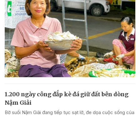
1.200 ngày công đắp kè đá giữ đất bên dòng
Nậm Giải
Bờ suối Nậm Giải đang tiếp tục sạt lở, đe dọa cuộc sống của
người dân ở bản Pục, xã Quế Phong (Nghệ An). Hơn 70 cán
bộ, chiến sĩ và đồng bào Thái đã chung tay dựng tuyến kè
đá, giữ đất, giữ bản.