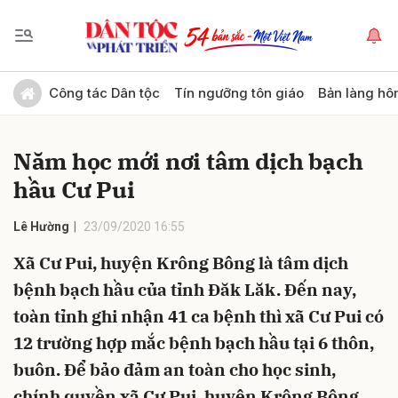
Gửi bình luận
Công tác Dân tộc
Tín ngưỡng tôn giáo
Bản làng hô
Năm học mới nơi tâm dịch bạch
hầu Cư Pui
Lê Hường
23/09/2020 16:55
Xã Cư Pui, huyện Krông Bông là tâm dịch
Hủy
Gửi
bệnh bạch hầu của tỉnh Đăk Lăk. Đến nay,
toàn tỉnh ghi nhận 41 ca bệnh thì xã Cư Pui có
12 trường hợp mắc bệnh bạch hầu tại 6 thôn,
buôn. Để bảo đảm an toàn cho học sinh,
chính quyền xã Cư Pui, huyện Krông Bông