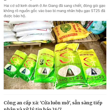
Hai cơ sở kinh doanh ở An Giang đã sang chiết, đóng gói gạo
không rõ nguồn gốc vào bao bì mang nhãn hiệu gạo ST25 đã
được bảo hộ.
Công an cấp xã: 'Cửa luôn mở', sẵn sàng tiếp
nhận và xử lý tin báo 24/7