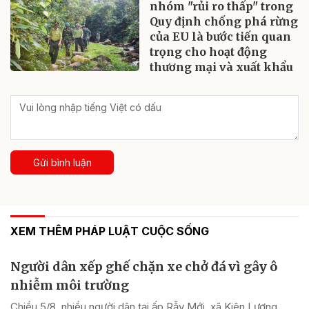
nhóm "rủi ro thấp" trong
Quy định chống phá rừng
của EU là bước tiến quan
trọng cho hoạt động
thương mại và xuất khẩu
Gửi bình luận
XEM THÊM PHÁP LUẬT CUỘC SỐNG
Người dân xếp ghế chặn xe chở đá vì gây ô
nhiễm môi trường
Chiều 5/8, nhiều người dân tại ấp Rẫy Mới, xã Kiên Lương,