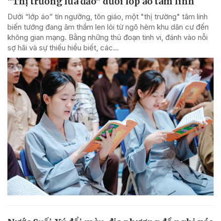
“Thị trường lừa đảo” dưới lớp áo tâm linh
Dưới “lớp áo” tín ngưỡng, tôn giáo, một "thị trường" tâm linh
biến tướng đang âm thầm len lỏi từ ngõ hẻm khu dân cư đến
không gian mạng. Bằng những thủ đoạn tinh vi, đánh vào nỗi
sợ hãi và sự thiếu hiểu biết, các...