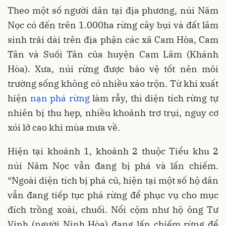
Theo một số người dân tại địa phương, núi Năm
Nọc có đến trên 1.000ha rừng cây bụi và đất lâm
sinh trải dài trên địa phận các xã Cam Hòa, Cam
Tân và Suối Tân của huyện Cam Lâm (Khánh
Hòa). Xưa, núi rừng được bảo vệ tốt nên môi
trường sống không có nhiều xáo trộn. Từ khi xuất
hiện
nạn phá rừng
làm rẫy, thì diện tích rừng tự
nhiên bị thu hẹp, nhiều khoảnh trơ trụi, nguy cơ
xói lở cao khi mùa mưa về.
Hiện tại khoảnh 1, khoảnh 2 thuộc Tiểu khu 2
núi Năm Nọc vẫn đang bị phá và lấn chiếm.
“Ngoài diện tích bị phá cũ, hiện tại một số hộ dân
vẫn đang tiếp tục phá rừng để phục vụ cho mục
đích trồng xoài, chuối. Nổi cộm như hộ ông Tư
Vinh (người Ninh Hòa) đang lấn chiếm rừng để