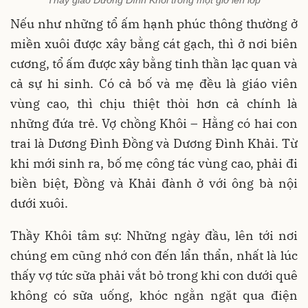
Thầy giáo Dương Đình Khôi trong một giờ lên lớp
Nếu như những tổ ấm hạnh phúc thông thường ở
miền xuôi được xây bằng cát gạch, thì ở nơi biên
cương, tổ ấm được xây bằng tinh thần lạc quan và
cả sự hi sinh. Có cả bố và mẹ đều là giáo viên
vùng cao, thì chịu thiệt thòi hơn cả chính là
những đứa trẻ. Vợ chồng Khôi – Hằng có hai con
trai là Dương Đình Đồng và Dương Đình Khải. Từ
khi mới sinh ra, bố mẹ công tác vùng cao, phải đi
biền biệt, Đồng và Khải đành ở với ông bà nội
dưới xuôi.
Thầy Khôi tâm sự: Những ngày đầu, lên tới nơi
chúng em cũng nhớ con đến lẩn thẩn, nhất là lúc
thấy vợ tức sữa phải vắt bỏ trong khi con dưới quê
không có sữa uống, khóc ngằn ngặt qua điện