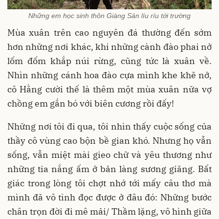
Những em học sinh thôn Giàng Sán líu ríu tới trường
Mùa xuân trên cao nguyên đá thường đến sớm
hơn những nơi khác, khi những cành đào phai nở
lốm đốm khắp núi rừng, cũng tức là xuân về.
Nhìn những cánh hoa đào cựa mình khe khẽ nở,
cô Hằng cười thế là thêm một mùa xuân nữa vợ
chồng em gắn bó với biên cương rồi đấy!
Những nơi tôi đi qua, tôi nhìn thấy cuộc sống của
thầy cô vùng cao bộn bề gian khó. Nhưng họ vẫn
sống, vẫn miệt mài gieo chữ và yêu thương như
những tia nắng ấm ở bản làng sương giăng. Bất
giác trong lòng tôi chợt nhớ tới mấy câu thơ mà
mình đã vô tình đọc được ở đâu đó: Những bước
chân trọn đời đi mê mải/ Thầm lặng, vô hình giữa