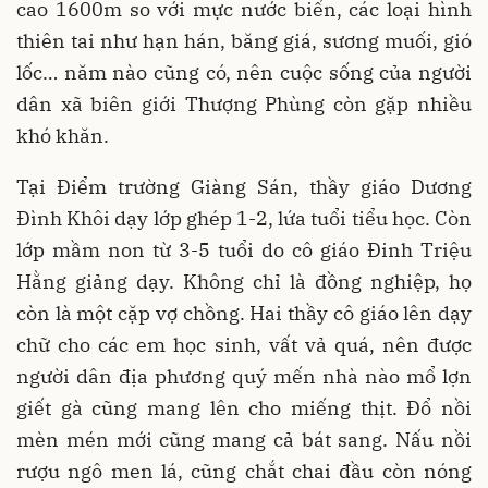
cao 1600m so với mực nước biển, các loại hình
thiên tai như hạn hán, băng giá, sương muối, gió
lốc… năm nào cũng có, nên cuộc sống của người
dân xã biên giới Thượng Phùng còn gặp nhiều
khó khăn.
Tại Điểm trường Giàng Sán, thầy giáo Dương
Đình Khôi dạy lớp ghép 1-2, lứa tuổi tiểu học. Còn
lớp mầm non từ 3-5 tuổi do cô giáo Đinh Triệu
Hằng giảng dạy. Không chỉ là đồng nghiệp, họ
còn là một cặp vợ chồng. Hai thầy cô giáo lên dạy
chữ cho các em học sinh, vất vả quá, nên được
người dân địa phương quý mến nhà nào mổ lợn
giết gà cũng mang lên cho miếng thịt. Đổ nồi
mèn mén mới cũng mang cả bát sang. Nấu nồi
rượu ngô men lá, cũng chắt chai đầu còn nóng