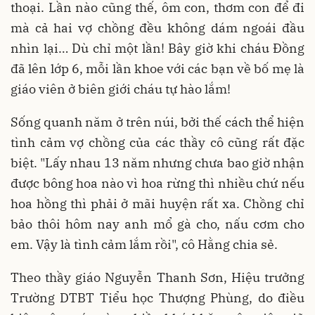
thoại. Lần nào cũng thế, ôm con, thơm con để đi
mà cả hai vợ chồng đều không dám ngoái đầu
nhìn lại… Dù chỉ một lần! Bây giờ khi cháu Đồng
đã lên lớp 6, mỗi lần khoe với các bạn về bố mẹ là
giáo viên ở biên giới cháu tự hào lắm!
Sống quanh năm ở trên núi, bởi thế cách thể hiện
tình cảm vợ chồng của các thầy cô cũng rất đặc
biệt. "Lấy nhau 13 năm nhưng chưa bao giờ nhận
được bông hoa nào vì hoa rừng thì nhiều chứ nếu
hoa hồng thì phải ở mãi huyện rất xa. Chồng chỉ
bảo thôi hôm nay anh mổ gà cho, nấu cơm cho
em. Vậy là tình cảm lắm rồi", cô Hằng chia sẻ.
Theo thầy giáo Nguyễn Thanh Sơn, Hiệu trưởng
Trường DTBT Tiểu học Thượng Phùng, do điều