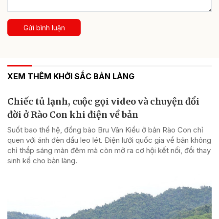
Gửi bình luận
XEM THÊM KHỞI SẮC BẢN LÀNG
Chiếc tủ lạnh, cuộc gọi video và chuyện đổi
đời ở Rào Con khi điện về bản
Suốt bao thế hệ, đồng bào Bru Vân Kiều ở bản Rào Con chỉ
quen với ánh đèn dầu leo lét. Điện lưới quốc gia về bản không
chỉ thắp sáng màn đêm mà còn mở ra cơ hội kết nối, đổi thay
sinh kế cho bản làng.