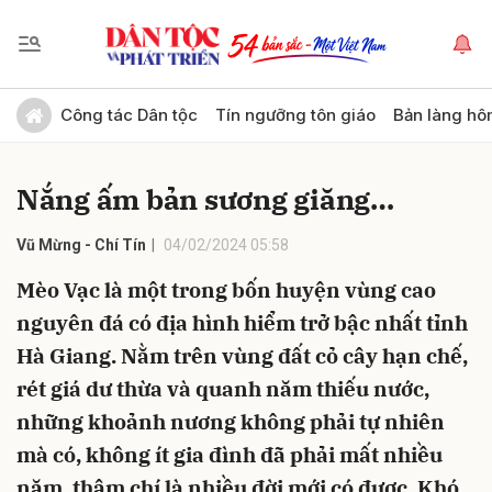
Gửi bình luận
Công tác Dân tộc
Tín ngưỡng tôn giáo
Bản làng hô
Nắng ấm bản sương giăng…
Vũ Mừng - Chí Tín
04/02/2024 05:58
Mèo Vạc là một trong bốn huyện vùng cao
nguyên đá có địa hình hiểm trở bậc nhất tỉnh
Hủy
Gửi
Hà Giang. Nằm trên vùng đất cỏ cây hạn chế,
rét giá dư thừa và quanh năm thiếu nước,
những khoảnh nương không phải tự nhiên
mà có, không ít gia đình đã phải mất nhiều
năm, thậm chí là nhiều đời mới có được. Khó