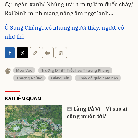
đại ngàn xanh/ Những trái tim tự làm đuốc cháy/
Rọi bình minh mang nắng ấm ngọt lành…
Ở Sủng Cháng...có những người thầy, người cô
như thế
Mèo Vạc
Trường DTBT Tiểu học Thượng Phùng
Thượng Phùng
Giàng Sán
Thầy cô giáo cắm bản
BÀI LIÊN QUAN
Làng Pả Vi - Vì sao ai
cũng muốn tới?