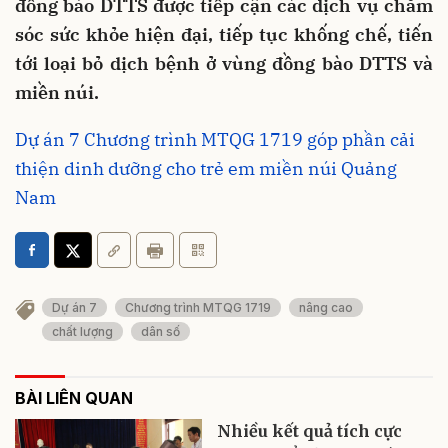
đồng bào DTTS được tiếp cận các dịch vụ chăm
sóc sức khỏe hiện đại, tiếp tục khống chế, tiến
tới loại bỏ dịch bệnh ở vùng đồng bào DTTS và
miền núi.
Dự án 7 Chương trình MTQG 1719 góp phần cải
thiện dinh dưỡng cho trẻ em miền núi Quảng
Nam
Dự án 7
Chương trình MTQG 1719
nâng cao
chất lượng
dân số
BÀI LIÊN QUAN
Nhiều kết quả tích cực