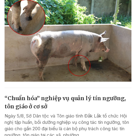
“Chuẩn hóa” nghiệp vụ quản lý tín ngưỡng,
tôn giáo ở cơ sở
Ngày 5/8, Sở Dân tộc và Tôn giáo tỉnh Đắk Lắk tổ chức Hội
nghị tập huấn, bồi dưỡng nghiệp vụ công tác tín ngưỡng, tôn
giáo cho gần 200 đại biểu là cán bộ phụ trách công tác tín
ngưỡng, tôn giáo tại các xã, phường...