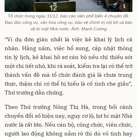
Tổ chức trong ngày 31/12, báo cáo viên phổ biến 4 chuyên đề:
Đạo đức công vụ, văn hóa công vụ, bảo vệ chính trị nội bộ và bảo
vệ bí mật Nhà nước. Ảnh: Mạnh Cường
“Ví dụ đơn giản nhất là việc kê khai lý lịch cá
nhân. Hằng năm, việc bổ sung, cập nhật thông
tin lý lịch, kê khai hồ sơ cán bộ nếu chỉ thiếu sót
một chi tiết nhỏ, khi rà soát, kiểm tra lại có thể trở
thành vấn đề mà tổ chức đánh giá là chưa trung
thực, thậm chí có thể bị hiểu là cố tình che giấu”,
Thứ trưởng dẫn chứng.
Theo Thứ trưởng Nông Thị Hà, trong bối cảnh
chuyển đổi số hiện nay, nguy cơ lộ, lọt bí mật Nhà
nước là rất lớn. Nếu cán bộ, công chức, viên chức,
người lao động không nắm rõ thì dù vô tình hay