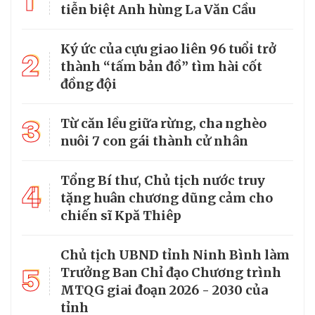
1
tiễn biệt Anh hùng La Văn Cầu
Ký ức của cựu giao liên 96 tuổi trở
2
thành “tấm bản đồ” tìm hài cốt
đồng đội
3
Từ căn lều giữa rừng, cha nghèo
nuôi 7 con gái thành cử nhân
Tổng Bí thư, Chủ tịch nước truy
4
tặng huân chương dũng cảm cho
chiến sĩ Kpă Thiêp
Chủ tịch UBND tỉnh Ninh Bình làm
5
Trưởng Ban Chỉ đạo Chương trình
MTQG giai đoạn 2026 - 2030 của
tỉnh