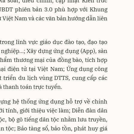
Rà soát, điều chỉnh, cập nhật Kiến trúc
UBDT phiên bản 3.0 phù hợp với Khung
ử Việt Nam và các văn bản hướng dẫn liên
 trong lĩnh vực giáo dục đào tạo, đạo tạo
 nghiệp…; Xây dựng ứng dụng (App), sàn
 phẩm thương mại của đồng bào, tích hợp
ại điện tử tại Việt Nam; Ứng dụng công
t triển du lịch vùng DTTS, cung cấp các
và thanh toán trực tuyến.
 dựng hệ thống ứng dụng hỗ trợ về chính
ới tính, giới thiệu việc làm; Diễn đàn dân
tộc, bộ gõ tiếng dân tộc nhằm lưu truyền,
n tộc; Bảo tàng số, bảo tồn, phát huy giá