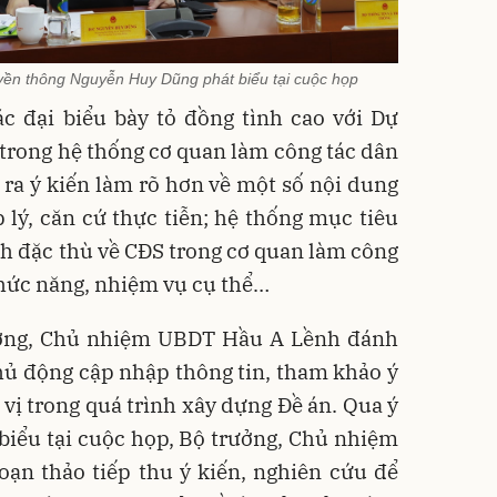
yền thông Nguyễn Huy Dũng phát biểu tại cuộc họp
ác đại biểu bày tỏ đồng tình cao với Dự
trong hệ thống cơ quan làm công tác dân
a ra ý kiến làm rõ hơn về một số nội dung
lý, căn cứ thực tiễn; hệ thống mục tiêu
h đặc thù về CĐS trong cơ quan làm công
chức năng, nhiệm vụ cụ thể…
ưởng, Chủ nhiệm UBDT Hầu A Lềnh đánh
hủ động cập nhập thông tin, tham khảo ý
 vị trong quá trình xây dựng Đề án. Qua ý
 biểu tại cuộc họp, Bộ trưởng, Chủ nhiệm
ạn thảo tiếp thu ý kiến, nghiên cứu để