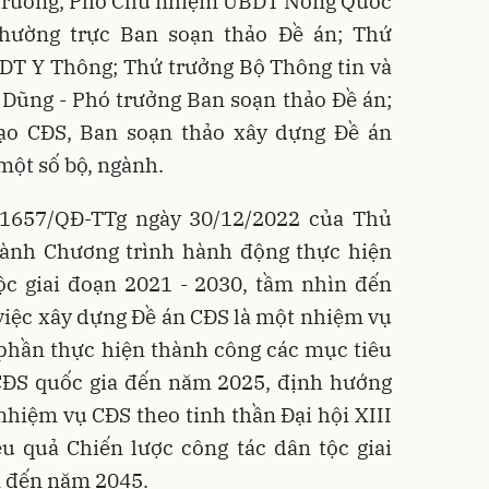
trưởng, Phó Chủ nhiệm UBDT Nông Quốc
hường trực Ban soạn thảo Đề án; Thứ
DT Y Thông; Thứ trưởng Bộ Thông tin và
Dũng - Phó trưởng Ban soạn thảo Đề án;
ạo CĐS, Ban soạn thảo xây dựng Đề án
một số bộ, ngành.
 1657/QĐ-TTg ngày 30/12/2022 của Thủ
ành Chương trình hành động thực hiện
ộc giai đoạn 2021 - 2030, tầm nhìn đến
iệc xây dựng Đề án CĐS là một nhiệm vụ
 phần thực hiện thành công các mục tiêu
 CĐS quốc gia đến năm 2025, định hướng
hiệm vụ CĐS theo tinh thần Đại hội XIII
ệu quả Chiến lược công tác dân tộc giai
n đến năm 2045.