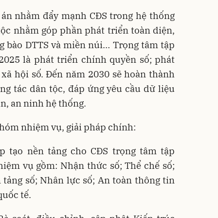
ề án nhằm đẩy mạnh CĐS trong hệ thống
tộc nhằm góp phần phát triển toàn diện,
g bào DTTS và miền núi… Trọng tâm tập
2025 là phát triển chính quyền số; phát
ển xã hội số. Đến năm 2030 sẽ hoàn thành
ng tác dân tộc, đáp ứng yêu cầu dữ liệu
àn, an ninh hệ thống.
nhóm nhiệm vụ, giải pháp chính:
p tạo nền tảng cho CĐS trọng tâm tập
hiệm vụ gồm: Nhận thức số; Thể chế số;
n tảng số; Nhân lực số; An toàn thông tin
uốc tế.