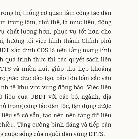
rong hệ thống cơ quan làm công tác dân
làm trung tâm, chủ thể, là mục tiêu, động
vụ chất lượng hơn, phục vụ tốt hơn cho
i, hướng tới việc hình thành Chính phủ
 UBDT xác định CĐS là nền tảng mang tính
 quá trình thực thi các quyết sách liên
TTS và miền núi, giúp thu hẹp khoảng
trợ giáo dục đào tạo, bảo tồn bản sắc văn
inh tế khu vực vùng đồng bào. Việc liên
ữ liệu của UBDT với các bộ, ngành, địa
ủ trong công tác dân tộc, tận dụng được
 liệu số có sẵn, tạo nên nền tảng dữ liệu
chiều. Tăng cường bình đẳng và tiếp cận
ng cuộc sống của người dân vùng DTTS.