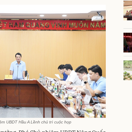
iệm UBDT Hầu A Lềnh chủ trì cuộc họp