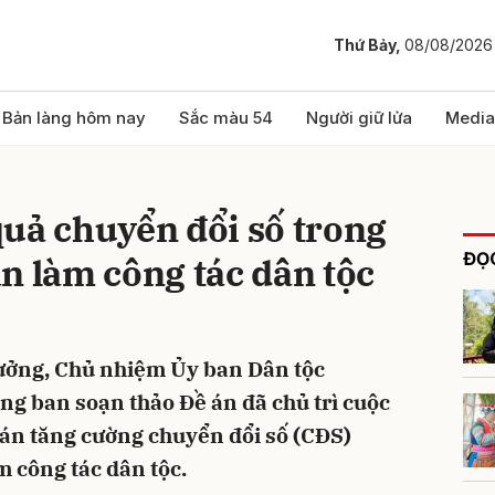
Thứ Bảy,
08/08/2026
bình luận
Bản làng hôm nay
Sắc màu 54
Người giữ lửa
Media
uả chuyển đổi số trong
ĐỌC
n làm công tác dân tộc
trưởng, Chủ nhiệm Ủy ban Dân tộc
Hủy
G
g ban soạn thảo Đề án đã chủ trì cuộc
án tăng cường chuyển đổi số (CĐS)
m công tác dân tộc.