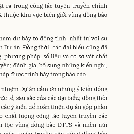
ặt ra trong công tác tuyên truyền chính
K thuộc khu vực biên giới vùng đồng bào
tham dự bày tỏ đồng tình, nhất trí với sự
ện Dự án. Đồng thời, các đại biểu cũng đã
, phương pháp, số liệu và cơ sở vật chất
yền; đánh giá, bổ sung những kiến nghị,
háp được trình bày trong báo cáo.
ủ nhiệm Dự án cảm ơn những ý kiến đóng
ực tế, sâu sắc của các đại biểu; đồng thời
ộ các ý kiến để hoàn thiện dự án góp phần
o chất lượng công tác tuyên truyền các
n tộc vùng đồng bào DTTS và miền núi
 là việc tuyên truyền vận động đồng bào