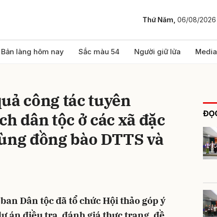
Thứ Năm,
06/08/2026
bình luận
Bản làng hôm nay
Sắc màu 54
Người giữ lửa
Media
uả công tác tuyên
ĐỌC
ch dân tộc ở các xã đặc
vùng đồng bào DTTS và
Hủy
G
 ban Dân tộc đã tổ chức Hội thảo góp ý
ự án điều tra, đánh giá thực trạng, đề