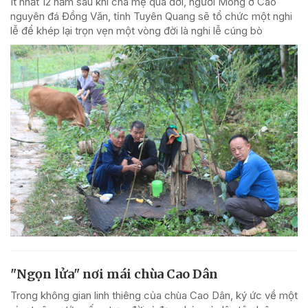
Ít nhất 12 năm sau khi cha mẹ qua đời, người Mông ở Cao
nguyên đá Đồng Văn, tỉnh Tuyên Quang sẽ tổ chức một nghi
lễ để khép lại trọn vẹn một vòng đời là nghi lễ cúng bò
"Ngọn lửa" nơi mái chùa Cao Dân
Trong không gian linh thiêng của chùa Cao Dân, ký ức về một