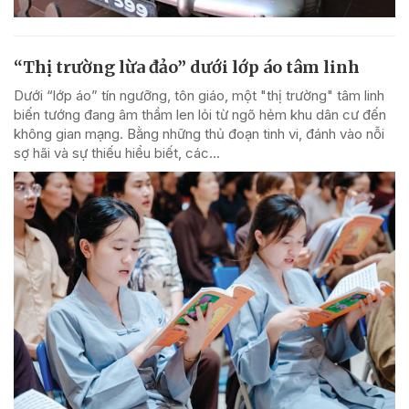
“Thị trường lừa đảo” dưới lớp áo tâm linh
Dưới “lớp áo” tín ngưỡng, tôn giáo, một "thị trường" tâm linh
biến tướng đang âm thầm len lỏi từ ngõ hẻm khu dân cư đến
không gian mạng. Bằng những thủ đoạn tinh vi, đánh vào nỗi
sợ hãi và sự thiếu hiểu biết, các...