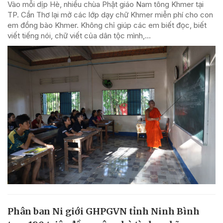
Vào mỗi dịp Hè, nhiều chùa Phật giáo Nam tông Khmer tại
TP. Cần Thơ lại mở các lớp dạy chữ Khmer miễn phí cho con
em đồng bào Khmer. Không chỉ giúp các em biết đọc, biết
viết tiếng nói, chữ viết của dân tộc mình,...
Phân ban Ni giới GHPGVN tỉnh Ninh Bình