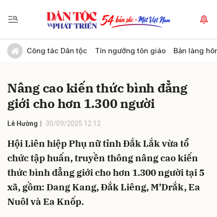
Gửi bình luận
Công tác Dân tộc
Tín ngưỡng tôn giáo
Bản làng hô
Nâng cao kiến thức bình đẳng
giới cho hơn 1.300 người
Lê Hường
30/09/2025 12:12
Hội Liên hiệp Phụ nữ tỉnh Đắk Lắk vừa tổ
Hủy
Gửi
chức tập huấn, truyền thông nâng cao kiến
thức bình đẳng giới cho hơn 1.300 người tại 5
xã, gồm: Dang Kang, Đắk Liêng, M’Drắk, Ea
Nuôl và Ea Knốp.