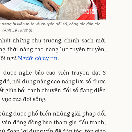
trang bị kiến thức về chuyển đổi số, công tác dân tộc.
(Ảnh Lê Hường)
hật những chủ trương, chính sách mới
g thời nâng cao năng lực tuyên truyền,
đội ngũ
Người có uy tín
.
ểu được nghe báo cáo viên truyền đạt 3
 đó, nội dung nâng cao năng lực số được
iết giữa bối cảnh chuyển đổi số đang diễn
 vực của đời sống.
 cũng được phổ biến những giải pháp đổi
, vận động đồng bào tham gia đấu tranh,
hủ đoạn lợi dụng vấn đề dân tộc, tôn giáo