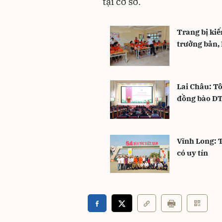
tại cơ sở.
Trang bị kiế
trưởng bản, 
Lai Châu: Tô
đồng bào D
Vĩnh Long: 
có uy tín