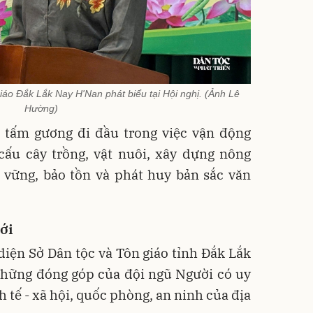
áo Đắk Lắk Nay H'Nan phát biểu tại Hội nghị. (Ảnh Lê
Hường)
 tấm gương đi đầu trong việc vận động
cấu cây trồng, vật nuôi, xây dựng nông
 vững, bảo tồn và phát huy bản sắc văn
ới
 diện Sở Dân tộc và Tôn giáo tỉnh Đắk Lắk
những đóng góp của đội ngũ Người có uy
nh tế - xã hội, quốc phòng, an ninh của địa