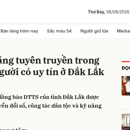
Thứ Bảy,
08/08/2026
bình luận
Bản làng hôm nay
Sắc màu 54
Người giữ lửa
Media
ăng tuyên truyền trong
ĐỌC
gười có uy tín ở Đắk Lắk
 đồng bào DTTS của tỉnh Đắk Lắk được
Hủy
G
ển đổi số, công tác dân tộc và kỹ năng