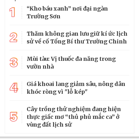
1
“Kho báu xanh” nơi đại ngàn
Trường Sơn
2
Thăm không gian lưu giữ kí ức lịch
sử về cố Tổng Bí thư Trường Chinh
3
Mùi tàu: Vị thuốc đa năng trong
vườn nhà
4
Giá khoai lang giảm sâu, nông dân
khóc ròng vì "lỗ kép"
Cây trồng thử nghiệm đang hiện
5
thực giấc mơ “thủ phủ mắc ca” ở
vùng đất lịch sử