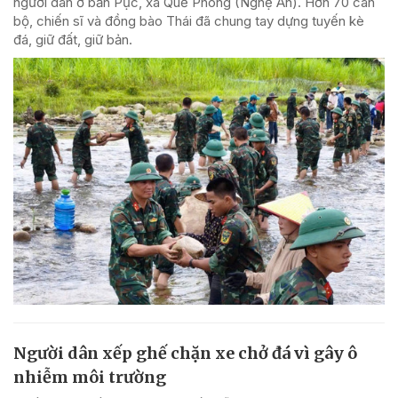
người dân ở bản Pục, xã Quế Phong (Nghệ An). Hơn 70 cán
bộ, chiến sĩ và đồng bào Thái đã chung tay dựng tuyến kè
đá, giữ đất, giữ bản.
Người dân xếp ghế chặn xe chở đá vì gây ô
nhiễm môi trường