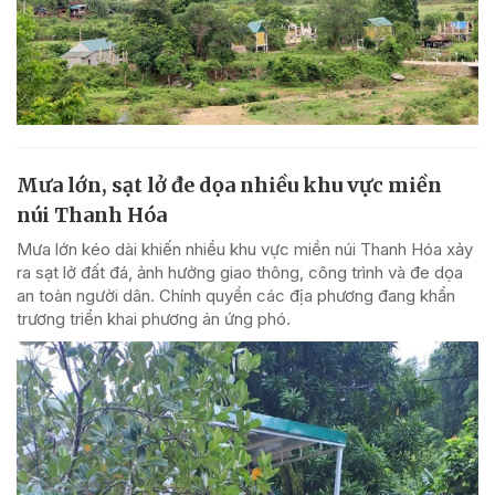
Mưa lớn, sạt lở đe dọa nhiều khu vực miền
núi Thanh Hóa
Mưa lớn kéo dài khiến nhiều khu vực miền núi Thanh Hóa xảy
ra sạt lở đất đá, ảnh hưởng giao thông, công trình và đe dọa
an toàn người dân. Chính quyền các địa phương đang khẩn
trương triển khai phương án ứng phó.