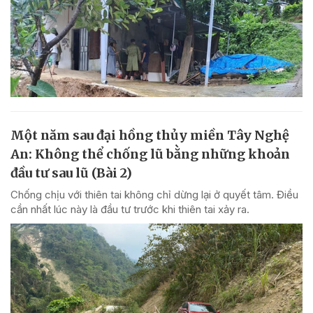
Một năm sau đại hồng thủy miền Tây Nghệ
An: Không thể chống lũ bằng những khoản
đầu tư sau lũ (Bài 2)
Chống chịu với thiên tai không chỉ dừng lại ở quyết tâm. Điều
cần nhất lúc này là đầu tư trước khi thiên tai xảy ra.