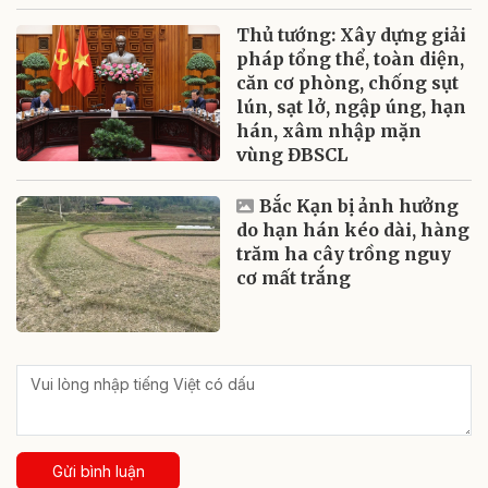
Thủ tướng: Xây dựng giải
pháp tổng thể, toàn diện,
căn cơ phòng, chống sụt
lún, sạt lở, ngập úng, hạn
hán, xâm nhập mặn
vùng ĐBSCL
Bắc Kạn bị ảnh hưởng
do hạn hán kéo dài, hàng
trăm ha cây trồng nguy
cơ mất trắng
Gửi bình luận