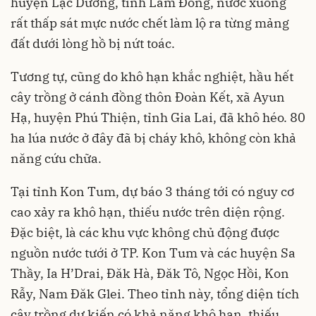
huyện Lạc Dương, tỉnh Lâm Đồng, nước xuống
rất thấp sát mực nước chết làm lộ ra từng mảng
đất dưới lòng hồ bị nứt toác.
Tương tự, cũng do khô hạn khắc nghiệt, hầu hết
cây trồng ở cánh đồng thôn Đoàn Kết, xã Ayun
Hạ, huyện Phú Thiện, tỉnh Gia Lai, đã khô héo. 80
ha lúa nước ở đây đã bị cháy khô, không còn khả
năng cứu chữa.
Tại tỉnh Kon Tum, dự báo 3 tháng tới có nguy cơ
cao xảy ra khô hạn, thiếu nước trên diện rộng.
Đặc biệt, là các khu vực không chủ động được
nguồn nước tưới ở TP. Kon Tum và các huyện Sa
Thầy, Ia H’Drai, Đăk Hà, Đăk Tô, Ngọc Hồi, Kon
Rẫy, Nam Đăk Glei. Theo tỉnh này, tổng diện tích
cây trồng dự kiến có khả năng khô hạn, thiếu