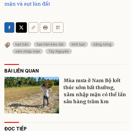
mặn và sụt lún đất
hạn hán
hạn hán kéo dài
khô hạn
nắng nóng
xâm nhập mặn
Tây Nguyên
BÀI LIÊN QUAN
Mùa mưa ở Nam Bộ kết
thúc sớm bất thường,
xâm nhập mặn có thể lấn
sâu hàng trăm km
ĐỌC TIẾP