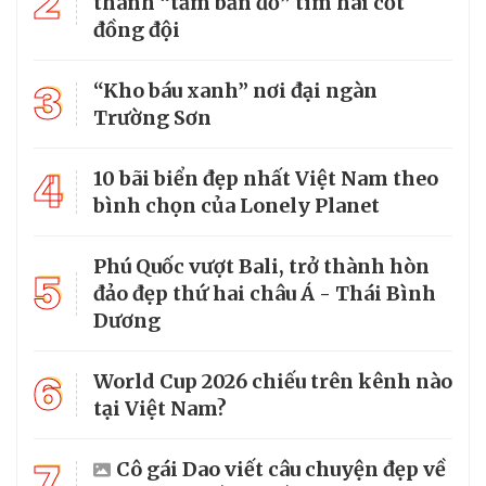
2
thành “tấm bản đồ” tìm hài cốt
đồng đội
3
“Kho báu xanh” nơi đại ngàn
Trường Sơn
4
10 bãi biển đẹp nhất Việt Nam theo
bình chọn của Lonely Planet
Phú Quốc vượt Bali, trở thành hòn
5
đảo đẹp thứ hai châu Á - Thái Bình
Dương
6
World Cup 2026 chiếu trên kênh nào
tại Việt Nam?
7
Cô gái Dao viết câu chuyện đẹp về