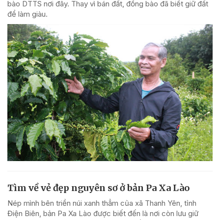
bào DTTS nơi đây. Thay vì bán đất, đồng bào đã biết giữ đất
để làm giàu.
Tìm về vẻ đẹp nguyên sơ ở bản Pa Xa Lào
Nép mình bên triền núi xanh thẳm của xã Thanh Yên, tỉnh
Điện Biên, bản Pa Xa Lào được biết đến là nơi còn lưu giữ