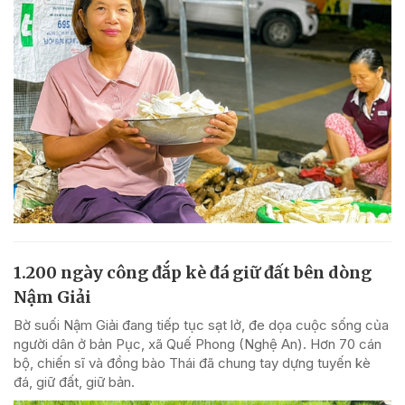
1.200 ngày công đắp kè đá giữ đất bên dòng
Nậm Giải
Bờ suối Nậm Giải đang tiếp tục sạt lở, đe dọa cuộc sống của
người dân ở bản Pục, xã Quế Phong (Nghệ An). Hơn 70 cán
bộ, chiến sĩ và đồng bào Thái đã chung tay dựng tuyến kè
đá, giữ đất, giữ bản.