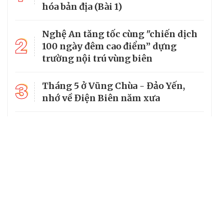
hóa bản địa (Bài 1)
Nghệ An tăng tốc cùng "chiến dịch
2
100 ngày đêm cao điểm” dựng
trường nội trú vùng biên
3
Tháng 5 ở Vũng Chùa - Đảo Yến,
nhớ về Điện Biên năm xưa
4
Mường Típ dựng “ba yên” để giữ
vững đường biên dài nhất Nghệ An
5
Hàng rào xanh đổi thay bản làng
đồng bào dân tộc Thái