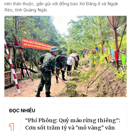
nên thân thuộc, gần gũi với đồng bào Xơ Đăng ở xã Ngọk
Réo, tỉnh Quảng Ngãi.
ĐỌC NHIỀU
“Phí Phông: Quỷ máu rừng thiêng”:
1
Cơn sốt trăm tỷ và "mỏ vàng" văn