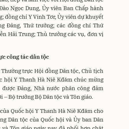
 Đào Ngọc Dung, Ủy viên Ban Chấp hành
; đồng chí Y Vinh Tơr, Ủy viên dự khuyết
g Đảng, Thứ trưởng; các đồng chí Thứ
ễn Hải Trung; Thủ trưởng các vụ, đơn vị
ực công tác dân tộc
t Thường trực Hội đồng Dân tộc, Chủ tịch
ốc hội Y Thanh Hà Niê Kđăm chúc mừng
g được Đảng, Nhà nước phân công đảm
i – Bộ trưởng Bộ Dân tộc và Tôn giáo.
c của Quốc hội Y Thanh Hà Niê Kđăm cho
đồng Dân tộc của Quốc hội và Ủy ban Dân
c và Tôn giáo ngày nay đã phối hợp chặt