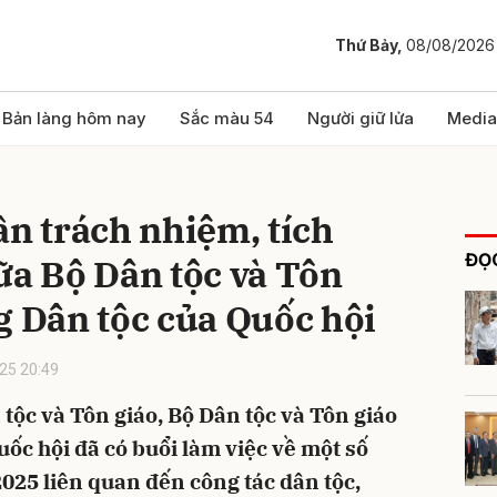
Thứ Bảy,
08/08/2026
bình luận
Bản làng hôm nay
Sắc màu 54
Người giữ lửa
Media
ần trách nhiệm, tích
ĐỌC
ữa Bộ Dân tộc và Tôn
g Dân tộc của Quốc hội
25 20:49
Hủy
G
n tộc và Tôn giáo, Bộ Dân tộc và Tôn giáo
ốc hội đã có buổi làm việc về một số
25 liên quan đến công tác dân tộc,