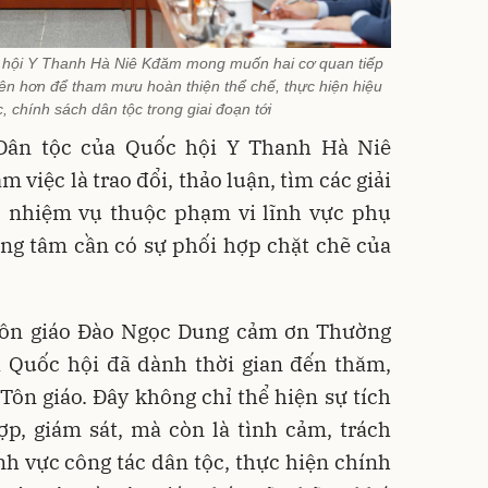
c hội Y Thanh Hà Niê Kđăm mong muốn hai cơ quan tiếp
ên hơn để tham mưu hoàn thiện thể chế, thực hiện hiệu
, chính sách dân tộc trong giai đoạn tới
Dân tộc của Quốc hội Y Thanh Hà Niê
 việc là trao đổi, thảo luận, tìm các giải
 nhiệm vụ thuộc phạm vi lĩnh vực phụ
ọng tâm cần có sự phối hợp chặt chẽ của
Tôn giáo Đào Ngọc Dung cảm ơn Thường
a Quốc hội đã dành thời gian đến thăm,
 Tôn giáo. Đây không chỉ thể hiện sự tích
ợp, giám sát, mà còn là tình cảm, trách
h vực công tác dân tộc, thực hiện chính