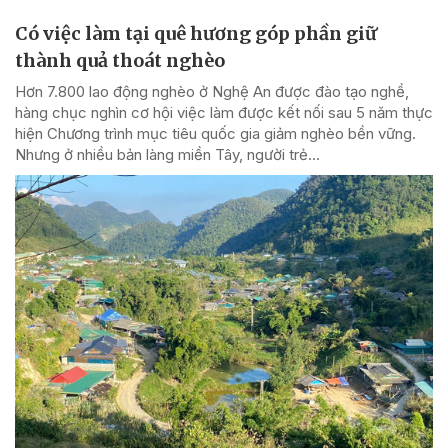
Có việc làm tại quê hương góp phần giữ
thành quả thoát nghèo
Hơn 7.800 lao động nghèo ở Nghệ An được đào tạo nghề,
hàng chục nghìn cơ hội việc làm được kết nối sau 5 năm thực
hiện Chương trình mục tiêu quốc gia giảm nghèo bền vững.
Nhưng ở nhiều bản làng miền Tây, người trẻ...