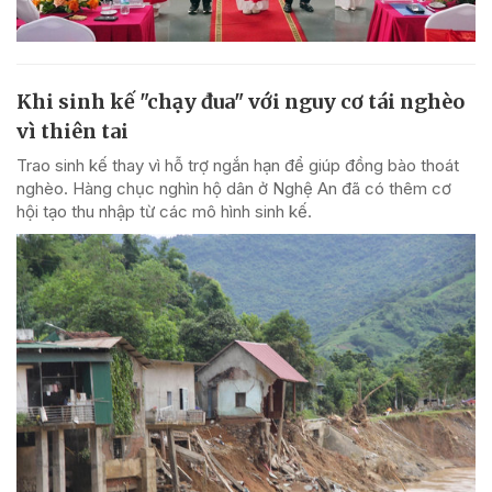
Khi sinh kế "chạy đua" với nguy cơ tái nghèo
vì thiên tai
Trao sinh kế thay vì hỗ trợ ngắn hạn để giúp đồng bào thoát
nghèo. Hàng chục nghìn hộ dân ở Nghệ An đã có thêm cơ
hội tạo thu nhập từ các mô hình sinh kế.