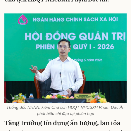
Thống đốc NHNN, kiêm Chủ tịch HĐQT NHCSXH Phạm Đức Ấn
phát biểu chỉ đạo tại phiên họp
Tăng trưởng tín dụng ấn tượng, lan tỏa