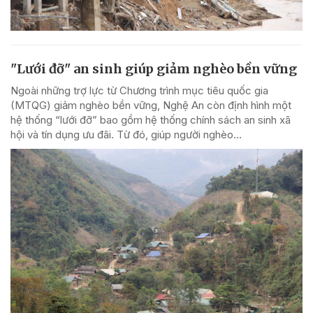
"Lưới đỡ" an sinh giúp giảm nghèo bền vững
Ngoài những trợ lực từ Chương trình mục tiêu quốc gia
(MTQG) giảm nghèo bền vững, Nghệ An còn định hình một
hệ thống “lưới đỡ” bao gồm hệ thống chính sách an sinh xã
hội và tín dụng ưu đãi. Từ đó, giúp người nghèo...