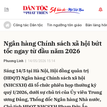
Gửi bình luận
Công tác Dân tộc
Tín ngưỡng tôn giáo
Bản làng hô
Ngân hàng Chính sách xã hội bứt
tốc ngay từ đầu năm 2026
Phương Linh
14/05/2026 15:14
Sáng 14/5 tại Hà Nội, Hội đồng quản trị
Hủy
Gửi
(HĐQT) Ngân hàng Chính sách xã hội
(NHCSXH) đã tổ chức phiên họp thường kỳ
quý I/2026, dưới sự chủ trì của Ủy viên Trung
ương Đảng, Thống đốc Ngân hàng Nhà nước,
Chủ tịch HĐQT NHCSXH Phạm Đức Ấn.