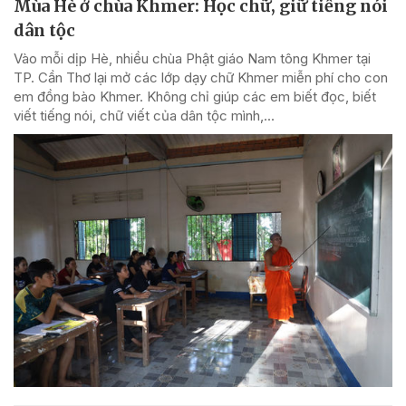
Mùa Hè ở chùa Khmer: Học chữ, giữ tiếng nói
dân tộc
Vào mỗi dịp Hè, nhiều chùa Phật giáo Nam tông Khmer tại
TP. Cần Thơ lại mở các lớp dạy chữ Khmer miễn phí cho con
em đồng bào Khmer. Không chỉ giúp các em biết đọc, biết
viết tiếng nói, chữ viết của dân tộc mình,...