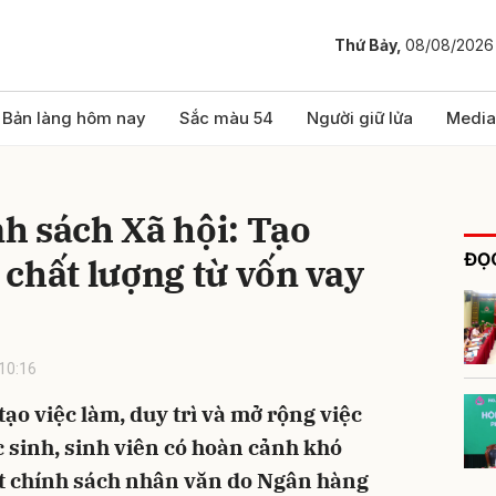
Thứ Bảy,
08/08/2026
bình luận
Bản làng hôm nay
Sắc màu 54
Người giữ lửa
Media
h sách Xã hội: Tạo
ĐỌC
chất lượng từ vốn vay
10:16
Hủy
G
tạo việc làm, duy trì và mở rộng việc
c sinh, sinh viên có hoàn cảnh khó
t chính sách nhân văn do Ngân hàng