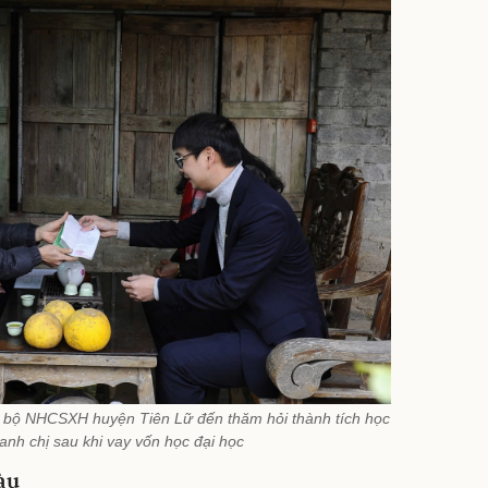
án bộ NHCSXH huyện Tiên Lữ đến thăm hỏi thành tích học
anh chị sau khi vay vốn học đại học
àu