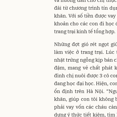
và hướng dẫn cho chị thực
đãi từ chương trình tín dụ
khăn. Với số tiền được vay
khoản cho các con đi học đ
trang trại kinh tế tổng hợp.
Những đợt gió rét ngọt g
làm việc ở trang trại. Lúc
nhặt trứng ngỗng kịp bán c
đậm, mang vẻ chất phát 
đình chị nuôi được 3 cô co
đang học đại học. Hiện, con
ổn định trên Hà Nội. “Ng
khăn, giúp con tôi không 
phải vay vốn các cháu càn
dựng ý thức tiết kiệm, tìm