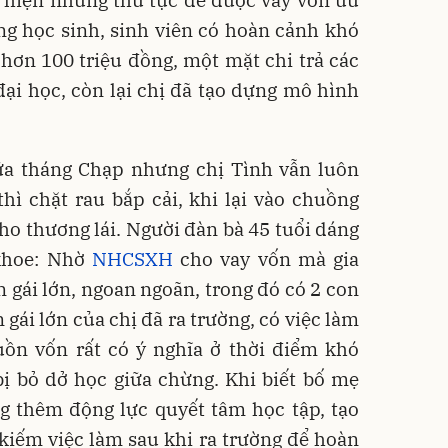
 hiện những thủ tục để được vay vốn ưu
ng học sinh, sinh viên có hoàn cảnh khó
 hơn 100 triệu đồng, một mặt chi trả các
ại học, còn lại chị đã tạo dựng mô hình
iữa tháng Chạp nhưng chị Tình vẫn luôn
 thì chặt rau bắp cải, khi lại vào chuồng
ho thương lái. Người đàn bà 45 tuổi dáng
khoe: Nhờ
NHCSXH
cho vay vốn mà gia
n gái lớn, ngoan ngoãn, trong đó có 2 con
 gái lớn của chị đã ra trường, có việc làm
uồn vốn rất có ý nghĩa ở thời điểm khó
bị bỏ dở học giữa chừng. Khi biết bố mẹ
g thêm động lực quyết tâm học tập, tạo
 kiếm việc làm sau khi ra trường để hoàn