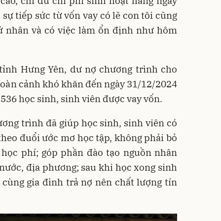
cao, chỉ đủ chi phí sinh hoạt hằng ngày
sự tiếp sức từ vốn vay có lẽ con tôi cũng
 nhân và có việc làm ổn định như hôm
ỉnh Hưng Yên, dư nợ chương trình cho
 hoàn cảnh khó khăn đến ngày 31/12/2024
.536 học sinh, sinh viên được vay vốn.
ng trình đã giúp học sinh, sinh viên có
heo đuổi ước mơ học tập, không phải bỏ
g học phí; góp phần đào tạo nguồn nhân
 nước, địa phương; sau khi học xong sinh
c cùng gia đình trả nợ nên chất lượng tín