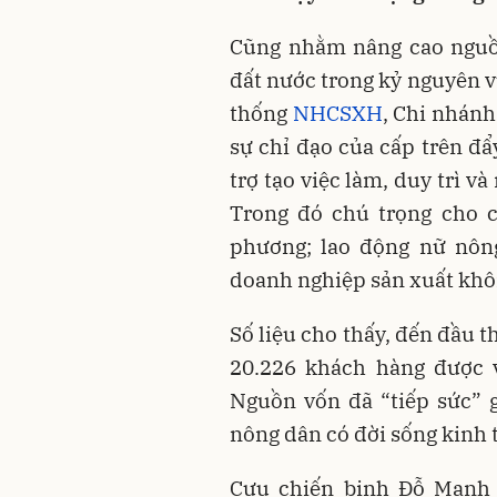
Cũng nhằm nâng cao nguồ
đất nước trong kỷ nguyên v
thống
NHCSXH
, Chi nhánh
sự chỉ đạo của cấp trên đ
trợ tạo việc làm, duy trì 
Trong đó chú trọng cho c
phương; lao động nữ nông
doanh nghiệp sản xuất khôn
Số liệu cho thấy, đến đầu 
20.226 khách hàng được v
Nguồn vốn đã “tiếp sức” g
nông dân có đời sống kinh t
Cựu chiến binh Đỗ Mạnh 