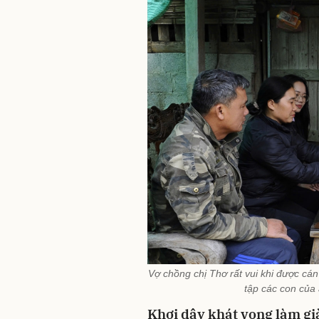
Vợ chồng chị Thơ rất vui khi được c
tập các con của 
Khơi dậy khát vọng làm gi