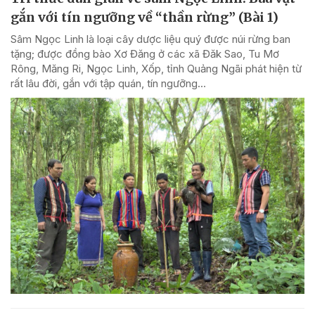
gắn với tín ngưỡng về “thần rừng” (Bài 1)
Sâm Ngọc Linh là loại cây dược liệu quý được núi rừng ban
tặng; được đồng bào Xơ Đăng ở các xã Đăk Sao, Tu Mơ
Rông, Măng Ri, Ngọc Linh, Xốp, tỉnh Quảng Ngãi phát hiện từ
rất lâu đời, gắn với tập quán, tín ngưỡng...