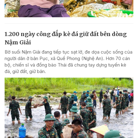
1.200 ngày công đắp kè đá giữ đất bên dòng
Nậm Giải
Bờ suối Nậm Giải đang tiếp tục sạt lở, đe dọa cuộc sống của
người dân ở bản Pục, xã Quế Phong (Nghệ An). Hơn 70 cán
bộ, chiến sĩ và đồng bào Thái đã chung tay dựng tuyến kè
đá, giữ đất, giữ bản.