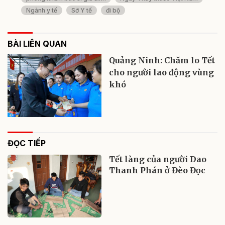
Ngành y tế
Sở Y tế
đi bộ
BÀI LIÊN QUAN
Quảng Ninh: Chăm lo Tết
cho người lao động vùng
khó
ĐỌC TIẾP
Tết làng của người Dao
Thanh Phán ở Đèo Đọc