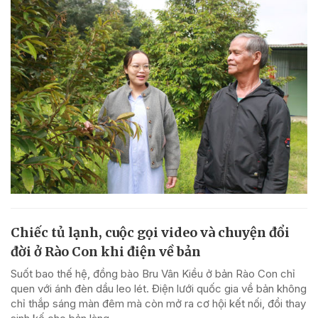
Chiếc tủ lạnh, cuộc gọi video và chuyện đổi
đời ở Rào Con khi điện về bản
Suốt bao thế hệ, đồng bào Bru Vân Kiều ở bản Rào Con chỉ
quen với ánh đèn dầu leo lét. Điện lưới quốc gia về bản không
chỉ thắp sáng màn đêm mà còn mở ra cơ hội kết nối, đổi thay