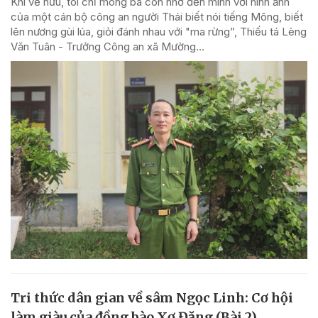
Khi về hưu, tôi chỉ mong bà con nhớ đến mình với hình ảnh
của một cán bộ công an người Thái biết nói tiếng Mông, biết
lên nương gùi lúa, giỏi đánh nhau với "ma rừng”, Thiếu tá Lèng
Văn Tuân - Trưởng Công an xã Mường...
Tri thức dân gian về sâm Ngọc Linh: Cơ hội
làm giàu của đồng bào Xơ Đăng (Bài 2)