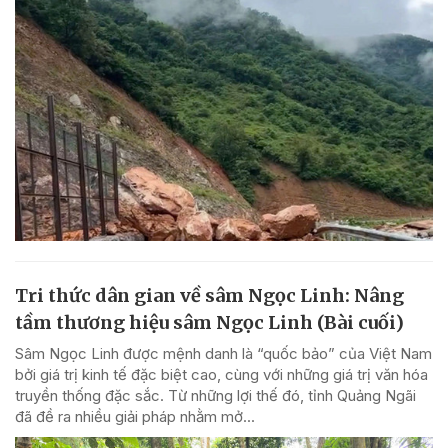
Tri thức dân gian về sâm Ngọc Linh: Nâng
tầm thương hiệu sâm Ngọc Linh (Bài cuối)
Sâm Ngọc Linh được mệnh danh là “quốc bảo” của Việt Nam
bởi giá trị kinh tế đặc biệt cao, cùng với những giá trị văn hóa
truyền thống đặc sắc. Từ những lợi thế đó, tỉnh Quảng Ngãi
đã đề ra nhiều giải pháp nhằm mở...