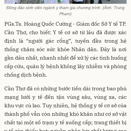
Đông đảo sinh viên ngành y tham gia chương trình. (Ảnh: Trung
Phạm)
PGs.Ts. Hoàng Quốc Cường - Giám đốc Sở Y tế TP.
Cần Thơ, cho biết: Y tế cơ sở từ lâu đã được xác
định là “người gác cổng”, tuyến đầu trong hệ
thống chăm sóc sức khỏe Nhân dân. Đây là nơi
gần dân nhất, nhanh nhất để xử lý các tình huống
cấp cứu, quản lý bệnh không lây nhiễm và phòng
chống dịch bệnh.
Cần Thơ đã có những bước tiến dài trong bao phủ
mạng lưới y tế đến tận vùng sâu, vùng xa, các
khu vực cù lao. Tuy nhiên, hệ thống y tế cơ sở của
thành phố vẫn còn những khó khăn như cơ sở vật
chất tại một số trạm y tế xuống cấp; trang thiết bị
y tế còn thiếu hụt; nguồn nhân lực chất lượng cao