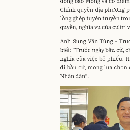
đồng bào Mông và có điểm
Chính quyền địa phương p
lồng ghép tuyên truyền tron
quyền, nghĩa vụ của cử tri 
Anh Sung Văn Tùng - Trư
biết: “Trước ngày bầu cử, c
nghĩa của việc bỏ phiếu. 
đi bầu cử, mong lựa chọn 
Nhân dân”.