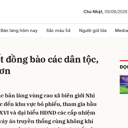
Chủ Nhật,
09/08/2026
bình luận
Bản làng hôm nay
Sắc màu 54
Người giữ lửa
Media
t đồng bào các dân tộc,
ĐỌC
Sơn
ác bản làng vùng cao xã biên giới Nhi
Hủy
G
c đến khu vực bỏ phiếu, tham gia bầu
 XVI và đại biểu HĐND các cấp nhiệm
 váy áo truyền thống cùng không khí