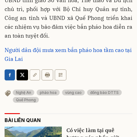
UBND tỉnh giao Sở Văn hóa, Thể thao và Du lịch
chủ trì, phối hợp với Bộ Chỉ huy Quân sự tỉnh,
Công an tỉnh và UBND xã Quế Phong triển khai
các nhiệm vụ bảo đảm việc bắn pháo hoa diễn ra
an toàn tuyệt đối.
Người dân đội mưa xem bắn pháo hoa tầm cao tại
Gia Lai
Nghệ An
pháo hoa
vùng cao
đồng bào DTTS
Quế Phong
BÀI LIÊN QUAN
Có việc làm tại quê