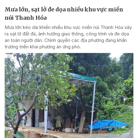
Mưa lớn, sạt lở đe dọa nhiều khu vực miền
núi Thanh Hóa
Mưa lớn kéo dài khiến nhiều khu vực miền núi Thanh Hóa xảy
ra sạt lở đất đá, ảnh hưởng giao thông, công trình và đe dọa
an toàn người dân. Chính quyền các địa phương đang khẩn
trương triển khai phương án ứng phó.