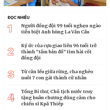
ĐỌC NHIỀU
1
Người đồng đội 99 tuổi nghẹn ngào
tiễn biệt Anh hùng La Văn Cầu
Ký ức của cựu giao liên 96 tuổi trở
2
thành “tấm bản đồ” tìm hài cốt
đồng đội
3
Từ căn lều giữa rừng, cha nghèo
nuôi 7 con gái thành cử nhân
Tổng Bí thư, Chủ tịch nước truy
4
tặng huân chương dũng cảm cho
chiến sĩ Kpă Thiêp