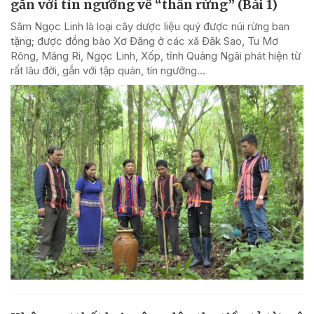
gắn với tín ngưỡng về “thần rừng” (Bài 1)
Sâm Ngọc Linh là loại cây dược liệu quý được núi rừng ban
tặng; được đồng bào Xơ Đăng ở các xã Đăk Sao, Tu Mơ
Rông, Măng Ri, Ngọc Linh, Xốp, tỉnh Quảng Ngãi phát hiện từ
rất lâu đời, gắn với tập quán, tín ngưỡng...