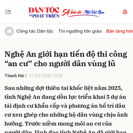
Gửi bình luận
Công tác Dân tộc
Tín ngưỡng tôn giáo
Bản làng hô
Nghệ An giới hạn tiến độ thi công
“an cư” cho người dân vùng lũ
Thanh Hải
31/03/2026 10:05
Sau những đợt thiên tai khốc liệt năm 2025,
Hủy
Gửi
tỉnh Nghệ An đang dồn lực triển khai 5 dự án
tái định cư khẩn cấp và phương án bố trí dân
cư xen ghép cho những hộ dân vùng chịu ảnh
hưởng. Trước niềm mong mỏi an cư của
người dân, lãnh đạo tỉnh Nghệ An đã giới hạn