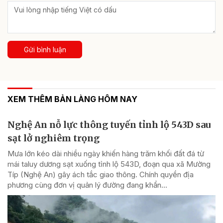
Gửi bình luận
XEM THÊM BẢN LÀNG HÔM NAY
Nghệ An nỗ lực thông tuyến tỉnh lộ 543D sau
sạt lở nghiêm trọng
Mưa lớn kéo dài nhiều ngày khiến hàng trăm khối đất đá từ
mái taluy dương sạt xuống tỉnh lộ 543D, đoạn qua xã Mường
Típ (Nghệ An) gây ách tắc giao thông. Chính quyền địa
phương cùng đơn vị quản lý đường đang khẩn...