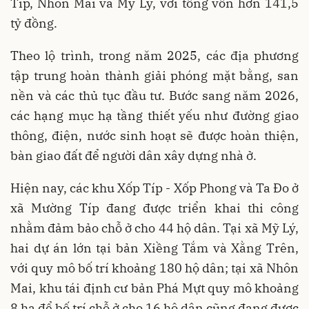
Típ, Nhôn Mai và Mỹ Lý, với tổng vốn hơn 141,5
tỷ đồng.
Theo lộ trình, trong năm 2025, các địa phương
tập trung hoàn thành giải phóng mặt bằng, san
nền và các thủ tục đầu tư. Bước sang năm 2026,
các hạng mục hạ tầng thiết yếu như đường giao
thông, điện, nước sinh hoạt sẽ được hoàn thiện,
bàn giao đất để người dân xây dựng nhà ở.
Hiện nay, các khu Xốp Típ - Xốp Phong và Ta Đo ở
xã Mường Típ đang được triển khai thi công
nhằm đảm bảo chỗ ở cho 44 hộ dân. Tại xã Mỹ Lý,
hai dự án lớn tại bản Xiềng Tắm và Xằng Trên,
với quy mô bố trí khoảng 180 hộ dân; tại xã Nhôn
Mai, khu tái định cư bản Phá Mựt quy mô khoảng
8 ha để bố trí chỗ ở cho 16 hộ dân cũng đang được