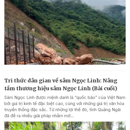
Tri thức dân gian về sâm Ngọc Linh: Nâng
tầm thương hiệu sâm Ngọc Linh (Bài cuối)
Sâm Ngọc Linh được mệnh danh là “quốc bảo” của Việt Nam
bởi giá trị kinh tế đặc biệt cao, cùng với những giá trị văn hóa
truyền thống đặc sắc. Từ những lợi thế đó, tỉnh Quảng Ngãi
đã đề ra nhiều giải pháp nhằm mở...