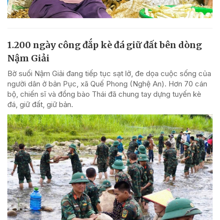
1.200 ngày công đắp kè đá giữ đất bên dòng
Nậm Giải
Bờ suối Nậm Giải đang tiếp tục sạt lở, đe dọa cuộc sống của
người dân ở bản Pục, xã Quế Phong (Nghệ An). Hơn 70 cán
bộ, chiến sĩ và đồng bào Thái đã chung tay dựng tuyến kè
đá, giữ đất, giữ bản.