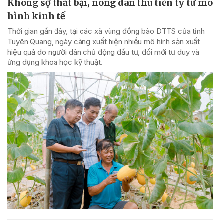
Không sợ thất bại, nông dân thu tiền tỷ từ mô
hình kinh tế
Thời gian gần đây, tại các xã vùng đồng bào DTTS của tỉnh
Tuyên Quang, ngày càng xuất hiện nhiều mô hình sản xuất
hiệu quả do người dân chủ động đầu tư, đổi mới tư duy và
ứng dụng khoa học kỹ thuật.