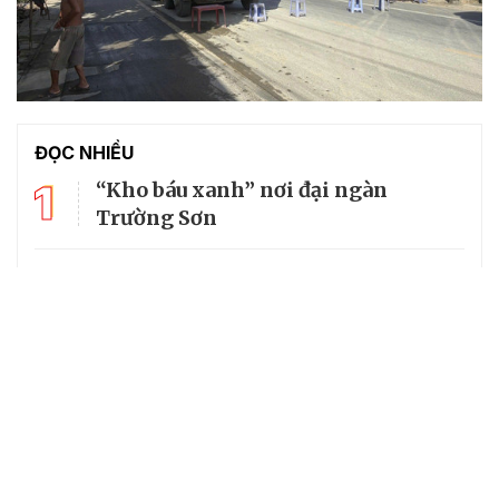
ĐỌC NHIỀU
1
“Kho báu xanh” nơi đại ngàn
Trường Sơn
2
Thăm không gian lưu giữ kí ức lịch
sử về cố Tổng Bí thư Trường Chinh
3
Mùi tàu: Vị thuốc đa năng trong
vườn nhà
4
Giá khoai lang giảm sâu, nông dân
khóc ròng vì "lỗ kép"