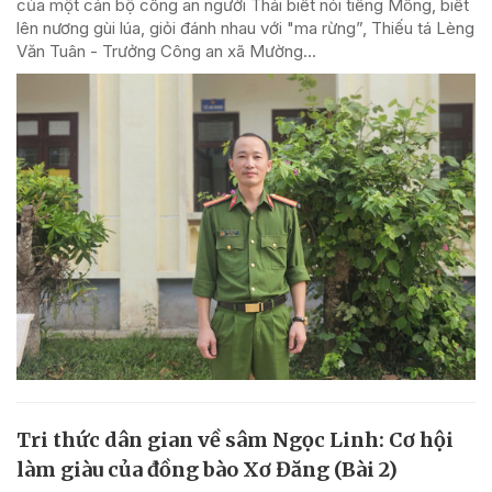
của một cán bộ công an người Thái biết nói tiếng Mông, biết
lên nương gùi lúa, giỏi đánh nhau với "ma rừng”, Thiếu tá Lèng
Văn Tuân - Trưởng Công an xã Mường...
Tri thức dân gian về sâm Ngọc Linh: Cơ hội
làm giàu của đồng bào Xơ Đăng (Bài 2)