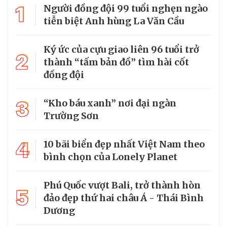
1
Người đồng đội 99 tuổi nghẹn ngào
tiễn biệt Anh hùng La Văn Cầu
Ký ức của cựu giao liên 96 tuổi trở
2
thành “tấm bản đồ” tìm hài cốt
đồng đội
3
“Kho báu xanh” nơi đại ngàn
Trường Sơn
4
10 bãi biển đẹp nhất Việt Nam theo
bình chọn của Lonely Planet
Phú Quốc vượt Bali, trở thành hòn
5
đảo đẹp thứ hai châu Á - Thái Bình
Dương