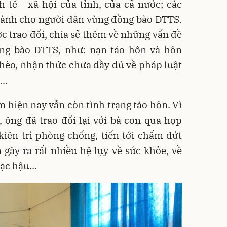
h tế - xã hội của tỉnh, của cả nước; các
 dành cho người dân vùng đồng bào DTTS.
ợc trao đổi, chia sẻ thêm về những vấn đề
ồng bào DTTS, như: nạn tảo hôn và hôn
ghèo, nhận thức chưa đầy đủ về pháp luật
..
 hiện nay vẫn còn tình trạng tảo hôn. Vì
, ông đã trao đổi lại với bà con qua họp
kiên trì phòng chống, tiến tới chấm dứt
n gây ra rất nhiều hệ lụy về sức khỏe, về
 lạc hậu…