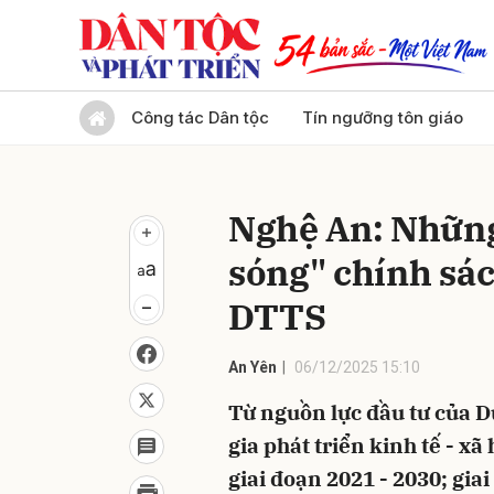
Gửi 
Công tác Dân tộc
Tín ngưỡng tôn giáo
Nghệ An: Những
sóng" chính sác
DTTS
An Yên
06/12/2025 15:10
Từ nguồn lực đầu tư của D
gia phát triển kinh tế - x
giai đoạn 2021 - 2030; gia