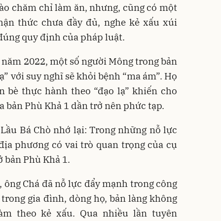
bào chăm chỉ làm ăn, nhưng, cũng có một
ận thức chưa đầy đủ, nghe kẻ xấu xúi
đúng quy định của pháp luật.
u năm 2022, một số người Mông trong bản
 lạ” với suy nghĩ sẽ khỏi bệnh “ma ám”. Họ
ạn bè thực hành theo “đạo lạ” khiến cho
ủa bản Phù Khả 1 dần trở nên phức tạp.
 Lầu Bá Chò nhớ lại: Trong những nỗ lực
địa phương có vai trò quan trọng của cụ
ở bản Phù Khả 1.
, ông Chá đã nỗ lực đẩy mạnh trong công
 trong gia đình, dòng họ, bản làng không
làm theo kẻ xấu. Qua nhiều lần tuyên