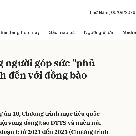
Thứ Năm,
06/08/2026
bình luận
Bản làng hôm nay
Sắc màu 54
Người giữ lửa
Media
 người góp sức "phủ
h đến với đồng bào
Hủy
G
ự án 10, Chương trình mục tiêu quốc
ã hội vùng đồng bào DTTS và miền núi
i đoạn I: từ 2021 đến 2025 (Chương trình