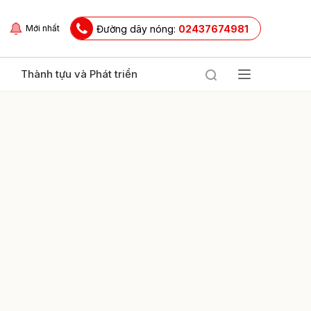
Đường dây nóng:
02437674981
Mới nhất
Thành tựu và Phát triển
ửi