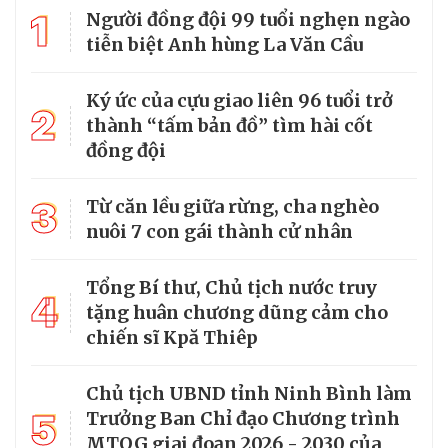
1
Người đồng đội 99 tuổi nghẹn ngào
tiễn biệt Anh hùng La Văn Cầu
Ký ức của cựu giao liên 96 tuổi trở
2
thành “tấm bản đồ” tìm hài cốt
đồng đội
3
Từ căn lều giữa rừng, cha nghèo
nuôi 7 con gái thành cử nhân
Tổng Bí thư, Chủ tịch nước truy
4
tặng huân chương dũng cảm cho
chiến sĩ Kpă Thiêp
Chủ tịch UBND tỉnh Ninh Bình làm
5
Trưởng Ban Chỉ đạo Chương trình
MTQG giai đoạn 2026 - 2030 của