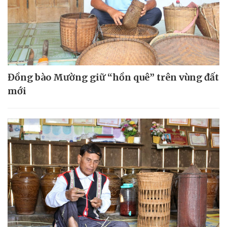
Đồng bào Mường giữ “hồn quê” trên vùng đất
mới