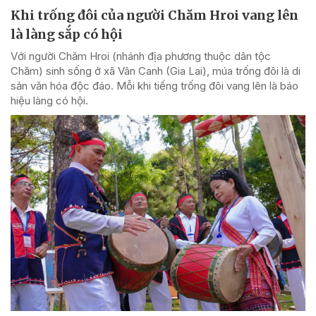
Khi trống đôi của người Chăm Hroi vang lên
là làng sắp có hội
Với người Chăm Hroi (nhánh địa phương thuộc dân tộc
Chăm) sinh sống ở xã Vân Canh (Gia Lai), múa trống đôi là di
sản văn hóa độc đáo. Mỗi khi tiếng trống đôi vang lên là báo
hiệu làng có hội.