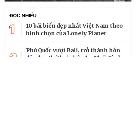
ĐỌC NHIỀU
1
10 bãi biển đẹp nhất Việt Nam theo
bình chọn của Lonely Planet
Phú Quốc vượt Bali, trở thành hòn
2
đảo đẹp thứ hai châu Á - Thái Bình
Dương
3
World Cup 2026 chiếu trên kênh nào
tại Việt Nam?
4
Làng cổ đẹp như tranh vẽ giữa
lòng miền Trung
5
Miền suối mát dưới tán rừng