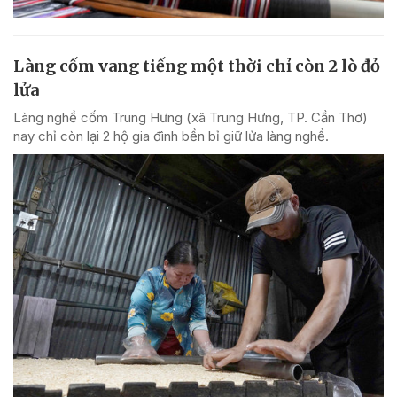
Làng cốm vang tiếng một thời chỉ còn 2 lò đỏ
lửa
Làng nghề cốm Trung Hưng (xã Trung Hưng, TP. Cần Thơ)
nay chỉ còn lại 2 hộ gia đình bền bỉ giữ lửa làng nghề.