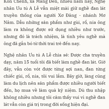
Kon Chênh, xã Măng Đen, nhiều năm nay, Nghệ
nhân Ưu tú A Lễ vẫn miệt mài giữ nghề đan lát
truyền thống của người Xơ Đăng - nhánh Mơ
Nâm. Dẫu những sản phẩm như gùi, rổ, nia ông
làm ra không được sử dụng nhiều như trước,
nhưng đó là trách nhiệm, là tình yêu nghề mà
ông đã gắn bó từ thời trai trẻ đến nay.
Nghệ nhân Ưu tú A Lễ chia sẻ: Được cha truyền
dạy, năm 15 tuổi tôi đã biết làm nghề đan lát. Giờ
đây, vẫn còn vót được từng sợi nan, đan từng
chiếc gùi, rổ, nia, tôi vui lắm. Bây giờ, làng cũng
làm du lịch nên sản phẩm được nhiều người biết
đến, họ mua về làm quà kỷ niệm. Dù thu nhập
không nhiều nhưng tôi cảm thấy vui vì nghề đan
lát vẫn còn giá trị trong đời sống hiện đại.