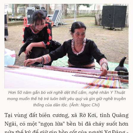
Hơn 50 năm gắn bó với nghề dệt thổ cẩm, nghệ nhân Y Thuật
mong muốn thế hệ trẻ luôn biết yêu quý và gìn giữ nghề truyền
thống của dân tộc. (Ảnh: Ngọc Chí)
Tại vùng đất biên cương, xã Rờ Kơi, tỉnh Quảng
Ngãi, có một "ngọn lửa" bền bỉ đã cháy suốt hơn
nửa thế kỷ để giữ gìn hồn cốt của người Xơ Đăng -