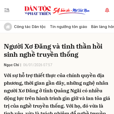
Gửi bình luận
Công tác Dân tộc
Tín ngưỡng tôn giáo
Bản làng hô
Người Xơ Đăng và tinh thần hồi
sinh nghề truyền thống
Ngọc Chí
06/01/2026 07:57
Với sự hỗ trợ thiết thực của chính quyền địa
Hủy
Gửi
phương, thời gian gần đây, những nghệ nhân
người Xơ Đăng ở tỉnh Quảng Ngãi có nhiều
động lực trên hành trình gìn giữ và lan tỏa giá
trị của nghề truyền thống. Với họ, đó vừa là
tình yêu, vừa là trách nhiệm để nghề truyền